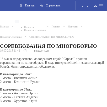
Навигация
Главная
Cправочник
2026 © Внутригородское муниципальное образование города
Электронная приёмная
федерального значения Санкт-Петербурга поселок Стрельна
>
>
>
>
Главная
Главная
Новости
Новости
Новости Стрельны
Версия для слабовидящих
>
Новости Стрельны
СОРЕВНОВАНИЯ ПО МНОГОБОРЬЮ
СОРЕВНОВАНИЯ ПО МНОГОБОРЬЮ
Поиск по сайту
19.05.2015 11:41
474
Поделиться
18 мая в пордростково-молодежном клубе "Стрела" прошли
соревнования по многоборью. В ходе интереснейшей и захватывающей
борьбы были определены победители:
В категории до 53кг.:
1 место - Ивашнев Денис
2 место - Бачинский Руслан
В категории до 74кг.:
1 место - Антошин Прохор
2 место - Сергеев Андерей
3 место - Хурсанов Юрий