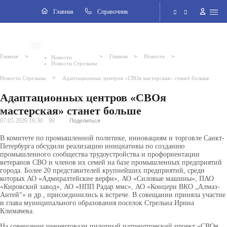
Навигация
Главная
Cправочник
Электронная приёмная
>
>
>
>
Главная
Главная
Новости
Новости
Новости Стрельны
Версия для слабовидящих
>
Новости Стрельны
Адаптационных центров «СВОя мастерская» станет больше
Адаптационных центров «СВОя
Поиск по сайту
мастерская» станет больше
07.05.2026 16:30
90
Поделиться
В комитете по промышленной политике, инновациям и торговле Санкт-
Петербурга обсудили реализацию инициативы по созданию
промышленного сообщества трудоустройства и профориентации
ветеранов СВО и членов их семей на базе промышленных предприятий
города. Более 20 представителей крупнейших предприятий, среди
которых АО «Адмиралтейские верфи», АО «Силовые машины», ПАО
«Кировский завод», АО «НПП Радар ммс», АО «Концерн ВКО „Алмаз-
Антей“» и др., присоединились к встрече. В совещании приняла участие
и глава муниципального образования поселок Стрельна Ирина
Климачева.
На совещании презентовали пилотный патриотический проект «СВОя