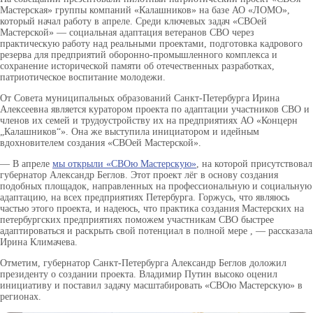
Мастерская» группы компаний «Калашников» на базе АО «ЛОМО»,
который начал работу в апреле. Среди ключевых задач «СВОей
Мастерской» — социальная адаптация ветеранов СВО через
практическую работу над реальными проектами, подготовка кадрового
резерва для предприятий оборонно-промышленного комплекса и
сохранение исторической памяти об отечественных разработках,
патриотическое воспитание молодежи.
От Совета муниципальных образований Санкт-Петербурга Ирина
Алексеевна является куратором проекта по адаптации участников СВО и
членов их семей и трудоустройству их на предприятиях АО «Концерн
„Калашников“». Она же выступила инициатором и идейным
вдохновителем создания «СВОей Мастерской».
— В апреле
мы открыли «СВОю Мастерскую»
, на которой присутствовал
губернатор Александр Беглов. Этот проект лёг в основу создания
подобных площадок, направленных на профессиональную и социальную
адаптацию, на всех предприятиях Петербурга. Горжусь, что являюсь
частью этого проекта, и надеюсь, что практика создания Мастерских на
петербургских предприятиях поможем участникам СВО быстрее
адаптироваться и раскрыть свой потенциал в полной мере , — рассказала
Ирина Климачева.
Отметим, губернатор Санкт-Петербурга Александр Беглов доложил
президенту о создании проекта. Владимир Путин высоко оценил
инициативу и поставил задачу масштабировать «СВОю Мастерскую» в
регионах.