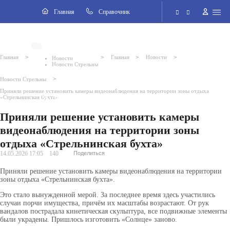
Навигация
Главная
Cправочник
Электронная приёмная
>
>
>
>
Главная
Главная
Новости
Новости
Новости Стрельны
Версия для слабовидящих
>
Новости Стрельны
Приняли решение установить камеры видеонаблюдения на территории зоны отдыха
Поиск по сайту
«Стрельнинская бухта»
Приняли решение установить камеры
видеонаблюдения на территории зоны
отдыха «Стрельнинская бухта»
14.05.2026 17:05
140
Поделиться
Приняли решение установить камеры видеонаблюдения на территории
зоны отдыха «Стрельнинская бухта».
Это стало вынужденной мерой. За последнее время здесь участились
случаи порчи имущества, причём их масштабы возрастают. От рук
вандалов пострадала кинетическая скульптура, все подвижные элементы
были украдены. Пришлось изготовить «Солнце» заново.