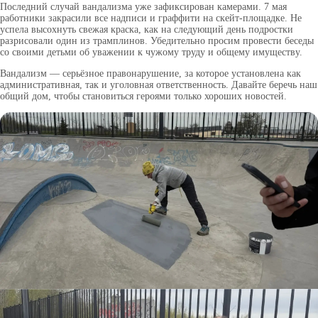
Последний случай вандализма уже зафиксирован камерами. 7 мая
работники закрасили все надписи и граффити на скейт-площадке. Не
успела высохнуть свежая краска, как на следующий день подростки
разрисовали один из трамплинов. Убедительно просим провести беседы
со своими детьми об уважении к чужому труду и общему имуществу.
Вандализм — серьёзное правонарушение, за которое установлена как
административная, так и уголовная ответственность. Давайте беречь наш
общий дом, чтобы становиться героями только хороших новостей.