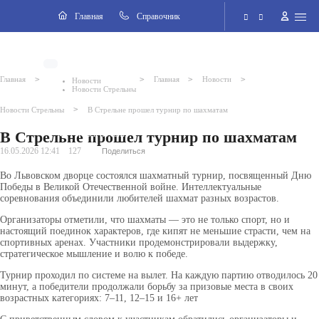
Навигация
Главная
Cправочник
Электронная приёмная
>
>
>
>
Главная
Главная
Новости
Новости
Новости Стрельны
Версия для слабовидящих
>
Новости Стрельны
В Стрельне прошел турнир по шахматам
В Стрельне прошел турнир по шахматам
Поиск по сайту
16.05.2026 12:41
127
Поделиться
Во Львовском дворце состоялся шахматный турнир, посвященный Дню
Победы в Великой Отечественной войне. Интеллектуальные
соревнования объединили любителей шахмат разных возрастов.
Организаторы отметили, что шахматы — это не только спорт, но и
настоящий поединок характеров, где кипят не меньшие страсти, чем на
спортивных аренах. Участники продемонстрировали выдержку,
стратегическое мышление и волю к победе.
Турнир проходил по системе на вылет. На каждую партию отводилось 20
минут, а победители продолжали борьбу за призовые места в своих
возрастных категориях: 7–11, 12–15 и 16+ лет