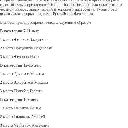
С приветственным словом к участникам обратились организаторы и
главный судья соревнований Игорь Попченков, пожелав шахматистам
честной борьбы, ярких партий и хорошего настроения. Турнир был
официально открыт под гимн Российской Федерации.
В итоге, призы распределились следующим образом
В категории 7-11 лет:
1 место Фишков Владислав
2 место Прудников Владислав
3 место Федоров Иван
В категории 12-15 лет:
1 место Даушков Максим
2 место Захаренков Михаил
3 место Подобед Георгий
В категории 16+ лет:
1 место Пырегов Роман
2 место Головань Алексей
3 место Черненок Антонина