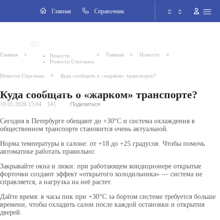
Навигация
Главная
Cправочник
Электронная приёмная
>
>
>
>
Главная
Главная
Новости
Новости
Новости Стрельны
Версия для слабовидящих
>
Новости Стрельны
Куда сообщать о «жарком» транспорте?
Куда сообщать о «жарком» транспорте?
Поиск по сайту
19.05.2026 15:04
141
Поделиться
Сегодня в Петербурге обещают до +30°C и система охлаждения в
общественном транспорте становится очень актуальной.
Норма температуры в салоне: от +18 до +25 градусов. Чтобы помочь
автоматике работать правильно:
Закрывайте окна и люки: при работающем кондиционере открытые
форточки создают эффект «открытого холодильника» — система не
справляется, а нагрузка на неё растет.
Дайте время: в часы пик при +30°C за бортом системе требуется больше
времени, чтобы охладить салон после каждой остановки и открытия
дверей.