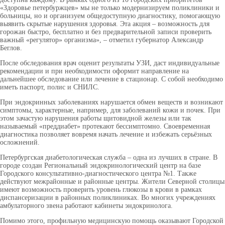
«Здоровье петербуржцев» мы не только модернизируем поликлиники и
больницы, но и организуем общедоступную диагностику, помогающую
выявить скрытые нарушения здоровья. Эта акция – возможность для
горожан быстро, бесплатно и без предварительной записи проверить
важный «регулятор» организма», – отметил губернатор Александр
Беглов.
После обследования врач оценит результаты УЗИ, даст индивидуальные
рекомендации и при необходимости оформит направление на
дальнейшее обследование или лечение в стационар. С собой необходимо
иметь паспорт, полис и СНИЛС.
При эндокринных заболеваниях нарушается обмен веществ и возникают
симптомы, характерные, например, для заболеваний кожи и почек. При
этом зачастую нарушения работы щитовидной железы или так
называемый «преддиабет» протекают бессимптомно. Своевременная
диагностика позволяет вовремя начать лечение и избежать серьёзных
осложнений.
Петербургская диабетологическая служба – одна из лучших в стране. В
городе создан Региональный эндокринологический центр на базе
Городского консультативно-диагностического центра №1. Также
действуют межрайонные и районные центры. Жители Северной столицы
имеют возможность проверить уровень глюкозы в крови в рамках
диспансеризации в районных поликлиниках. Во многих учреждениях
амбулаторного звена работают кабинеты эндокринолога.
Помимо этого, профильную медицинскую помощь оказывают Городской