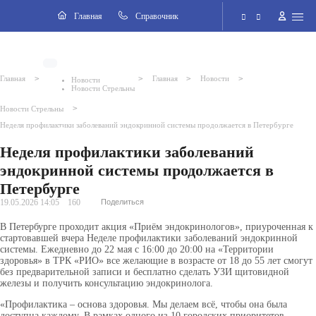
Навигация
Главная
Cправочник
Электронная приёмная
>
>
>
>
Главная
Главная
Новости
Новости
Новости Стрельны
Версия для слабовидящих
>
Новости Стрельны
Неделя профилактики заболеваний эндокринной системы продолжается в Петербурге
Поиск по сайту
Неделя профилактики заболеваний
эндокринной системы продолжается в
Петербурге
19.05.2026 14:05
160
Поделиться
В Петербурге проходит акция «Приём эндокринологов», приуроченная к
стартовавшей вчера Неделе профилактики заболеваний эндокринной
системы. Ежедневно до 22 мая с 16:00 до 20:00 на «Территории
здоровья» в ТРК «РИО» все желающие в возрасте от 18 до 55 лет смогут
без предварительной записи и бесплатно сделать УЗИ щитовидной
железы и получить консультацию эндокринолога.
«Профилактика – основа здоровья. Мы делаем всё, чтобы она была
доступна каждому. В рамках одного из 10 городских приоритетов