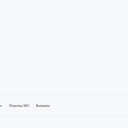
во
Повестка МО
Контакты