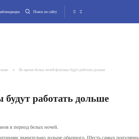
слабовидящих
Поиск по сайту
Местная администрация
Опека и попечительство
Повестка МО
Контакт
ельны
>
Во время белых ночей фонтаны будут работать дольше
 будут работать дольше
нов в период белых ночей.
фонтанами значительно дольше обычного. Шесть самых популярн