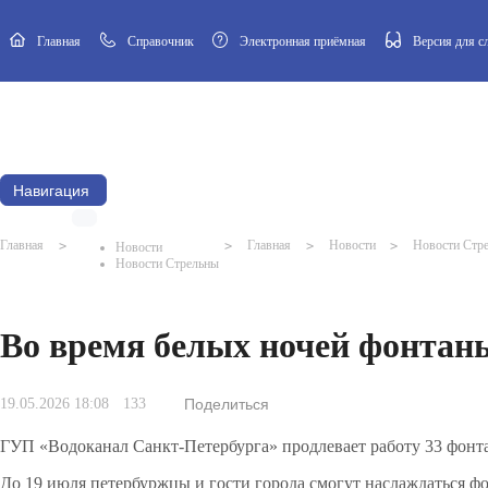
Главная
Cправочник
Электронная приёмная
Версия для 
Новости
Афиша
Наш посёлок
Муниципальный Совет
Навигация
Главная
>
>
Главная
>
Новости
>
Новости Стр
Новости
Новости Стрельны
Во время белых ночей фонтаны
19.05.2026 18:08
133
Поделиться
ГУП «Водоканал Санкт-Петербурга» продлевает работу 33 фонта
До 19 июля петербуржцы и гости города смогут наслаждаться 