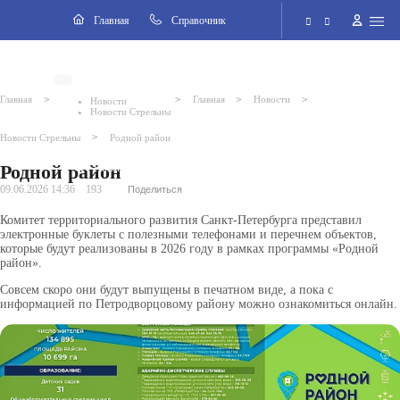
Навигация
Главная
Cправочник
Электронная приёмная
>
>
>
>
Главная
Главная
Новости
Новости
Новости Стрельны
Версия для слабовидящих
>
Новости Стрельны
Родной район
Родной район
Поиск по сайту
09.06.2026 14:36
193
Поделиться
Комитет территориального развития Санкт-Петербурга представил
электронные буклеты с полезными телефонами и перечнем объектов,
которые будут реализованы в 2026 году в рамках программы «Родной
район».
ВКонтакте
Совсем скоро они будут выпущены в печатном виде, а пока с
информацией по Петродворцовому району можно ознакомиться онлайн.