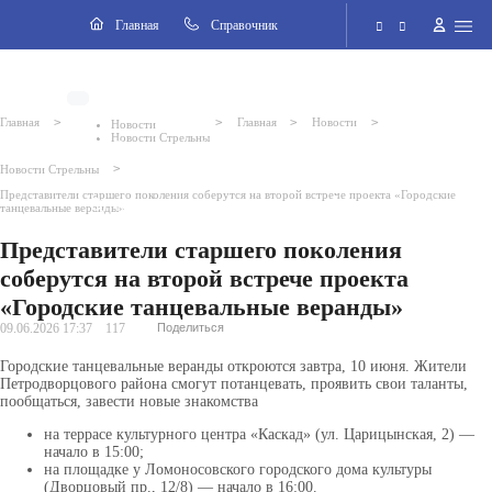
Навигация
Главная
Cправочник
ВКонтакте
Электронная приёмная
>
>
>
>
Главная
Главная
Новости
Новости
Новости Стрельны
Версия для слабовидящих
>
Новости Стрельны
Представители старшего поколения соберутся на второй встрече проекта «Городские
Поиск по сайту
танцевальные веранды»
Представители старшего поколения
соберутся на второй встрече проекта
«Городские танцевальные веранды»
09.06.2026 17:37
117
Поделиться
Городские танцевальные веранды откроются завтра, 10 июня. Жители
Петродворцового района смогут потанцевать, проявить свои таланты,
пообщаться, завести новые знакомства
на террасе культурного центра «Каскад» (ул. Царицынская, 2) —
начало в 15:00;
на площадке у Ломоносовского городского дома культуры
(Дворцовый пр., 12/8) — начало в 16:00.