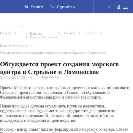
Навигация
Главная
Cправочник
Электронная приёмная
>
>
>
>
Главная
Главная
Новости
Новости
Новости Стрельны
Версия для слабовидящих
>
Новости Стрельны
Обсуждается проект создания морского центра в Стрельне и Ломоносове
Поиск по сайту
Обсуждается проект создания морского
центра в Стрельне и Ломоносове
03.07.2026 14:08
66
Поделиться
Проект Морского центра, который планируется создать в Ломоносове и
Стрельне, представили на заседании Совета по образованию
Федерального агентства морского и речного транспорта.
Новая площадка должна объединить научные коллективы,
судостроительные и судоремонтные предприятия для проведения
прикладных исследований, испытаний новых технологий и их
последующего внедрения в производство.
Морской центр станет частью формируемого морского кластера Санкт-