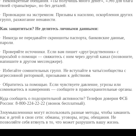
·
Неконкретные обещания. «Ты получишь много денег», «Это для блага
твоей страны/веры», но без деталей.
· Провокации на экстремизм. Призывы к насилию, оскорбления других
групп, разжигание ненависти.
Как защититься? Не делитесь личными данными:
· Никогда не передавайте скриншоты паспорта, банковские данные,
пароли.
· Проверяйте источники. Если вам пишет «друг/родственник» с
просьбой о помощи — свяжитесь с ним через другой канал (позвоните,
напишите в другом мессенджере).
· Избегайте сомнительных групп. Не вступайте в чаты/сообщества с
агрессивной риторикой, призывами к действиям.
· Обратитесь за помощью. Если чувствуете давление, угрозы или
ВКонтакте
сомневаетесь в намерениях — сообщите в правоохранительные органы.
Куда сообщить о подозрительной активности? Телефон доверия ФСБ
России: 8-800-224-22-22 (звонок бесплатный).
Злоумышленники могут использовать разные методы, чтобы заманить
вас и детей в свои сети: обманы, уговоры, игры, обещания. Не
позволяйте себя втянуть в то, что может разрушить вашу жизнь.