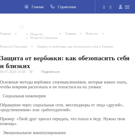
Навигация
Главная
Cправочник
Электронная приёмная
>
>
>
>
Главная
Главная
Новости
Новости
Новости Стрельны
Версия для слабовидящих
>
Новости Стрельны
Защита от вербовки: как обезопасить себя и близких
Защита от вербовки: как обезопасить себя
Поиск по сайту
и близких
06.07.2026 14:58
58
Поделиться
Основные методы вербовки злоумышленников, которые важно знать,
чтобы вовремя распознать и не попасться на их уловки:
· Социальная инженерия.
Обращение через социальные сети, мессенджеры от лица «друзей»,
«родственников» или «работодателей».
Пример: «Твой друг просил передать, что попал в беду. Нужна твоя
помощь».
· Эмоциональное манипулирование.