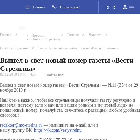
Навигация
Главная
Cправочник
Электронная приёмная
>
>
>
>
Главная
Главная
Новости
Новости
Новости Стрельны
Версия для слабовидящих
>
Новости Стрельны
Вышел в свет новый номер газеты «Вести Стрельны»
Вышел в свет новый номер газеты «Вести
Поиск по сайту
Стрельны»
02.12.2019 10:46
435
Поделиться
Вышел в свет новый номер газеты «Вести Стрельны» — №11 (354) от 29
ноября 2019 г.
Нам очень важно, чтобы все стрельнинцы получали газету регулярно и
вовремя, поэтому если к вам или вашим родным в почтовый ящик не
попал новый номер, пожалуйста, свяжитесь с редакцией любым удобным
способом:
redaktor@mo-strelna.ru
— напишите на e-mail или в
нашу группу ВК:
https://vk.com/vestystrelnu