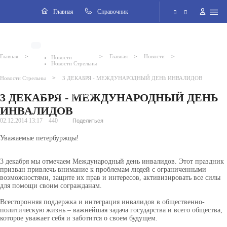
Навигация
Главная
Cправочник
Электронная приёмная
>
>
>
>
Главная
Главная
Новости
Новости
Новости Стрельны
Версия для слабовидящих
>
Новости Стрельны
3 ДЕКАБРЯ - МЕЖДУНАРОДНЫЙ ДЕНЬ ИНВАЛИДОВ
ВКонтакте
3 ДЕКАБРЯ - МЕЖДУНАРОДНЫЙ ДЕНЬ
Поиск по сайту
ИНВАЛИДОВ
02.12.2014 13:17
440
Поделиться
Уважаемые петербуржцы!
3 декабря мы отмечаем Международный день инвалидов. Этот праздник
призван привлечь внимание к проблемам людей с ограниченными
возможностями, защите их прав и интересов, активизировать все силы
для помощи своим согражданам.
Всесторонняя поддержка и интеграция инвалидов в общественно-
политическую жизнь – важнейшая задача государства и всего общества,
которое уважает себя и заботится о своем будущем.