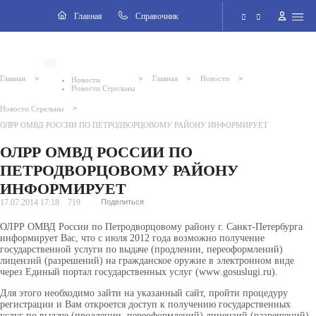
Навигация
Главная
Cправочник
Электронная приёмная
>
>
>
>
Главная
Главная
Новости
Новости
Новости Стрельны
Версия для слабовидящих
>
Новости Стрельны
ОЛРР ОМВД РОССИИ ПО ПЕТРОДВОРЦОВОМУ РАЙОНУ ИНФОРМИРУЕТ
Поиск по сайту
ОЛРР ОМВД РОССИИ ПО
2026 © Внутригородское муниципальное образование города
ПЕТРОДВОРЦОВОМУ РАЙОНУ
федерального значения Санкт-Петербурга поселок Стрельна
ИНФОРМИРУЕТ
17.07.2014 17:18
719
Поделиться
ОЛРР ОМВД России по Петродворцовому району
г. Санкт-Петербурга
информирует Вас, что с июля 2012 года возможно получение
государственной услуги по выдаче (продлении, переоформлений)
лицензий (разрешений) на гражданское оружие в электронном виде
через Единый портал государственных услуг (
www
.
gosuslugi
.
ru
).
Для этого необходимо зайти на указанный сайт, пройти процедуру
регистрации и Вам откроется доступ к получению государственных
услуг по выдаче (продлении, переоформлений) лицензий (разрешений)