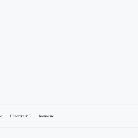
во
Повестка МО
Контакты