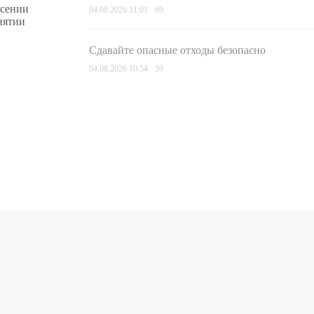
есении
04.08.2026 11:01
69
нятии
Сдавайте опасные отходы безопасно
04.08.2026 10:54
59