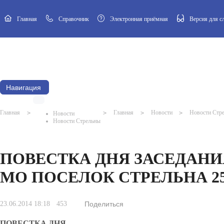
Главная
Cправочник
Электронная приёмная
Версия для 
Новости
Афиша
Наш посёлок
Муниципальный Совет
Навигация
Главная
>
>
Главная
>
Новости
>
Новости Стр
Новости
Новости Стрельны
ПОВЕСТКА ДНЯ ЗАСЕДАН
МО ПОСЕЛОК СТРЕЛЬНА 25.
23.06.2014 18:18
453
Поделиться
ПОВЕСТКА ДНЯ