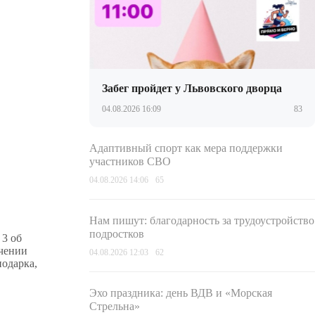
Забег пройдет у Львовского дворца
04.08.2026 16:09
83
Адаптивный спорт как мера поддержки
участников СВО
04.08.2026 14:06
65
Нам пишут: благодарность за трудоустройство
подростков
 3 об
чении
04.08.2026 12:03
62
одарка,
Эхо праздника: день ВДВ и «Морская
Стрельна»