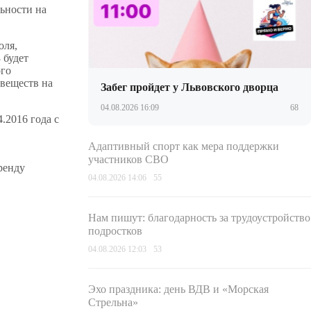
ьности на
оля,
 будет
ого
 веществ на
Забег пройдет у Львовского дворца
04.08.2026 16:09
68
.2016 года с
Адаптивный спорт как мера поддержки
участников СВО
ренду
04.08.2026 14:06
55
Нам пишут: благодарность за трудоустройство
подростков
04.08.2026 12:03
53
Эхо праздника: день ВДВ и «Морская
Стрельна»