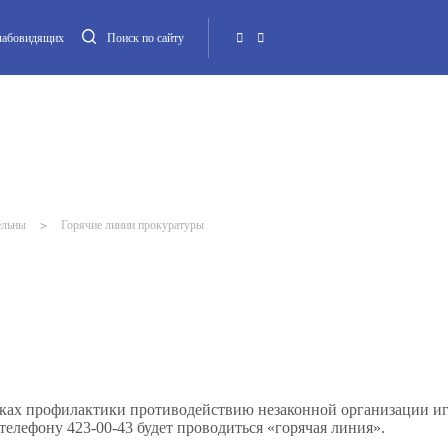
слабовидящих
Поиск по сайту
Местная администрация
Опека и попечительство
Повестка МО
Контакт
ельны
>
Горячие линии прокуратуры
мках профилактики противодействию незаконной организации и
о телефону 423-00-43 будет проводиться «горячая линия».