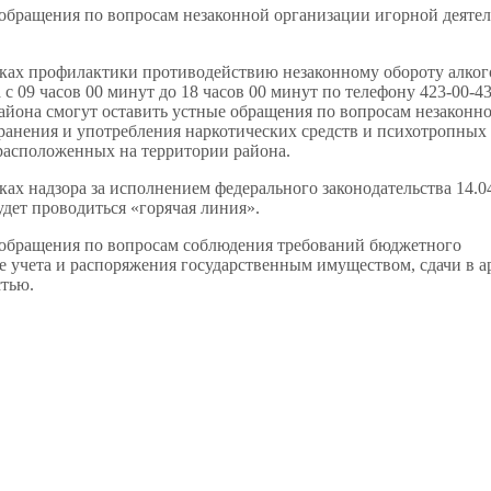
 обращения по вопросам незаконной организации игорной деятел
ках профилактики противодействию незаконному обороту алког
с 09 часов 00 минут до 18 часов 00 минут по телефону 423-00-43
района смогут оставить устные обращения по вопросам незаконн
ранения и употребления наркотических средств и психотропных
расположенных на территории района.
х надзора за исполнением федерального законодательства 14.04
будет проводиться «горячая линия».
е обращения по вопросам соблюдения требований бюджетного
ре учета и распоряжения государственным имуществом, сдачи в а
тью.