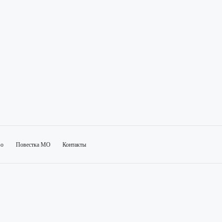
во
Повестка МО
Контакты