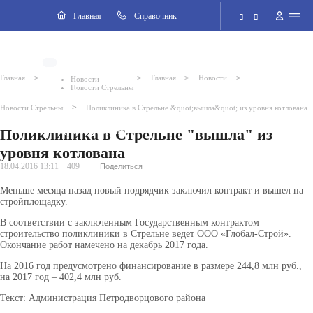
Навигация
Главная
Cправочник
Электронная приёмная
>
>
>
>
Главная
Главная
Новости
Новости
Новости Стрельны
Версия для слабовидящих
>
Новости Стрельны
Поликлиника в Стрельне &quot;вышла&quot; из уровня котлована
Поликлиника в Стрельне "вышла" из
Поиск по сайту
уровня котлована
18.04.2016 13:11
409
Поделиться
Меньше месяца назад новый подрядчик заключил контракт и вышел на
стройплощадку.
В соответствии с заключенным Государственным контрактом
строительство поликлиники в Стрельне ведет ООО «Глобал-Строй».
Окончание работ намечено на декабрь 2017 года.
На 2016 год предусмотрено финансирование в размере 244,8 млн руб.,
на 2017 год – 402,4 млн руб.
Текст: Администрация Петродворцового района