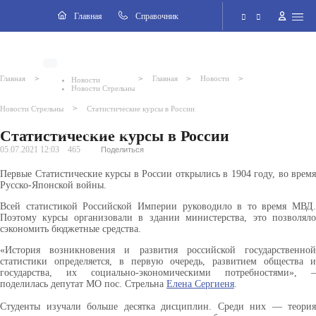
Навигация
Главная
Cправочник
Электронная приёмная
>
>
>
>
Главная
Главная
Новости
Новости
Новости Стрельны
Версия для слабовидящих
>
Новости Стрельны
Статистические курсы в России
Статистические курсы в России
Поиск по сайту
05.07.2021 12:03
465
Поделиться
Первые Статистические курсы в России открылись в 1904 году, во время
Русско-Японской войны.
Всей статистикой Российской Империи руководило в то время МВД.
Поэтому курсы организовали в здании министерства, это позволяло
сэкономить бюджетные средства.
«История возникновения и развития российской государственной
статистики определяется, в первую очередь, развитием общества и
государства, их социально-экономическими потребностями», –
поделилась депутат МО пос. Стрельна
Елена Сергиеня
.
Студенты изучали больше десятка дисциплин. Среди них — теория