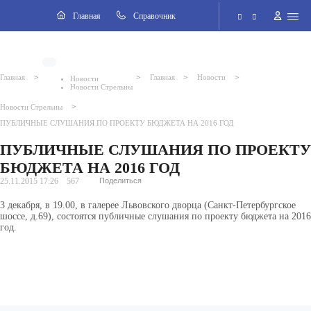
Навигация
Главная
Cправочник
Электронная приёмная
>
>
>
>
Главная
Главная
Новости
Новости
Новости Стрельны
Версия для слабовидящих
>
Новости Стрельны
ПУБЛИЧНЫЕ СЛУШАНИЯ ПО ПРОЕКТУ БЮДЖЕТА НА 2016 ГОД
Поиск по сайту
ПУБЛИЧНЫЕ СЛУШАНИЯ ПО ПРОЕКТУ
БЮДЖЕТА НА 2016 ГОД
25.11.2015 17:26
567
Поделиться
3 декабря, в 19.00, в галерее Львовского дворца (Санкт-Петербургское
шоссе, д.69), состоятся публичные слушания по проекту бюджета на 2016
год.
2026 © Внутригородское муниципальное образование города
федерального значения Санкт-Петербурга поселок Стрельна