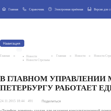
Главная
Cправочник
Электронная приёмная
Версия для 
Новости
Афиша
Наш посёлок
Муниципальный Совет
Навигация
Главная
>
>
Главная
>
Новости
>
Новости Стр
Новости
Новости Стрельны
В ГЛАВНОМ УПРАВЛЕНИИ 
ПЕТЕРБУРГУ РАБОТАЕТ Е
24.11.2015 18:44
491
Поделиться
«Телефон доверия» создан для оказания консультационной пом