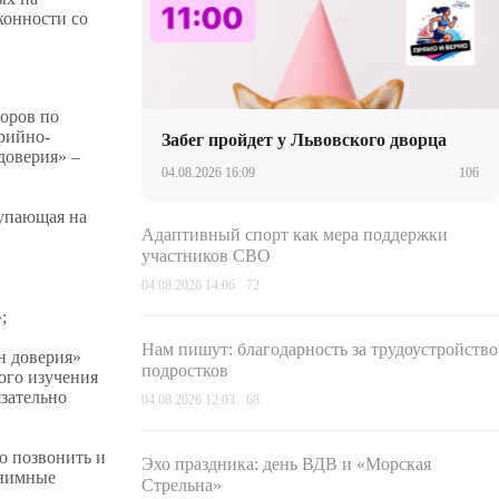
конности со
оров по
рийно-
Забег пройдет у Львовского дворца
доверия» –
04.08.2026 16:09
106
тупающая на
Адаптивный спорт как мера поддержки
участников СВО
04.08.2026 14:06
72
;
Нам пишут: благодарность за трудоустройство
н доверия»
подростков
ого изучения
язательно
04.08.2026 12:03
68
о позвонить и
Эхо праздника: день ВДВ и «Морская
онимные
Стрельна»