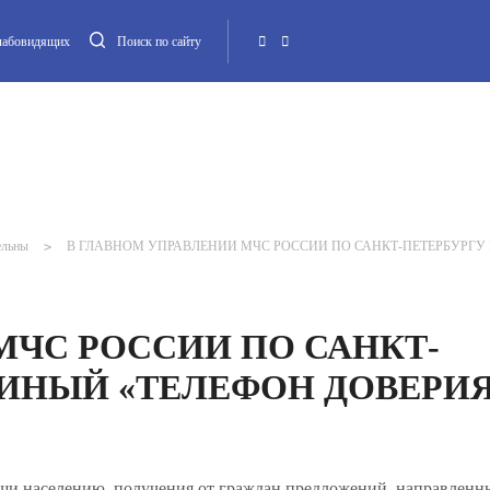
слабовидящих
Поиск по сайту
Местная администрация
Опека и попечительство
Повестка МО
Контакт
ельны
>
В ГЛАВНОМ УПРАВЛЕНИИ МЧС РОССИИ ПО САНКТ-ПЕТЕРБУРГУ 
МЧС РОССИИ ПО САНКТ-
ДИНЫЙ «ТЕЛЕФОН ДОВЕРИ
ощи населению, получения от граждан предложений, направленн