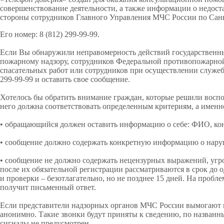
совершенствование деятельности, а также информации о недост
стороны сотрудников Главного Управления МЧС России по Санк
Его номер: 8 (812) 299-99-99.
Если Вы обнаружили неправомерность действий государственны
пожарному надзору, сотрудников Федеральной противопожарной
спасательных работ или сотрудников при осуществлении служеб
299-99-99 и оставить свое сообщение.
Хотелось бы обратить внимание граждан, которые решили восп
него должна соответствовать определенным критериям, а именн
• обращающийся должен оставить информацию о себе: ФИО, конт
• сообщение должно содержать конкретную информацию о наруш
• сообщение не должно содержать нецензурных выражений, угроз
после их обязательной регистрации рассматриваются в срок до 
и проверки – безотлагательно, но не позднее 15 дней. На проб
получит письменный ответ.
Если представители надзорных органов МЧС России вымогают вз
анонимно. Такие звонки будут приняты к сведению, по названн
сигналы не предусмотрен.