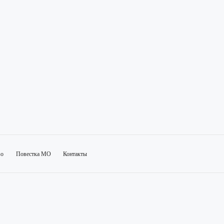
во
Повестка МО
Контакты