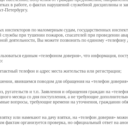
атках в работе, о фактах нарушений служебной дисциплины и за
т-Петербургу.
х инспекторов по маломерным судам, государственных инспект
 службы при тушении пожаров, спасателей при проведении ава
ной деятельности, Вы можете позвонить по единому «телефону 
ользоваться единым «телефоном доверия», что информация, пос
о:
актный телефон и адрес места жительства или регистрации;
ении, явившемся поводом для обращения на «телефон доверия»
, ругательств и т.п. Заявления и обращения граждан на «телефо
одного месяца со дня поступления, а не требующие дополнительн
лемные вопросы, требующие времени на уточнения, гражданин об
ятку или намекают на дачу взятки, на «телефон доверия» можн
ым фактам организуется проверка, но официальный ответ на ан