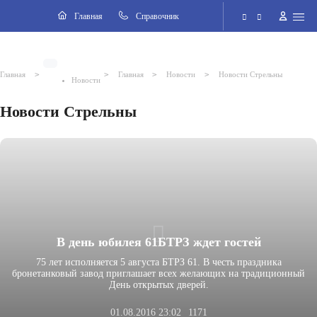
Навигация
Главная
Cправочник
Электронная приёмная
>
>
>
>
Главная
Главная
Новости
Новости Стрельны
Новости
Версия для слабовидящих
Новости Стрельны
Поиск по сайту
В день юбилея 61БТРЗ ждет гостей
75 лет исполняется 5 августа БТРЗ 61. В честь праздника
бронетанковый завод приглашает всех желающих на традиционный
День открытых дверей.
01.08.2016 23:02
1171