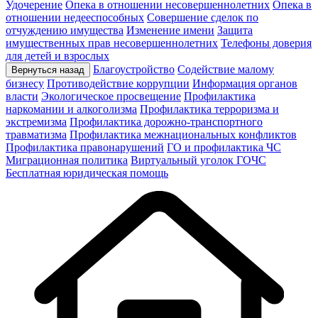
Удочерение
Опека в отношении несовершеннолетних
Опека в
отношении недееспособных
Совершение сделок по
отчуждению имущества
Изменение имени
Защита
имущественных прав несовершеннолетних
Телефоны доверия
для детей и взрослых
Благоустройство
Содействие малому
Вернуться назад
бизнесу
Противодействие коррупции
Информация органов
власти
Экологическое просвещение
Профилактика
наркомании и алкоголизма
Профилактика терроризма и
экстремизма
Профилактика дорожно-транспортного
травматизма
Профилактика межнациональных конфликтов
Профилактика правонарушений
ГО и профилактика ЧС
Миграционная политика
Виртуальный уголок ГОЧС
Бесплатная юридическая помощь