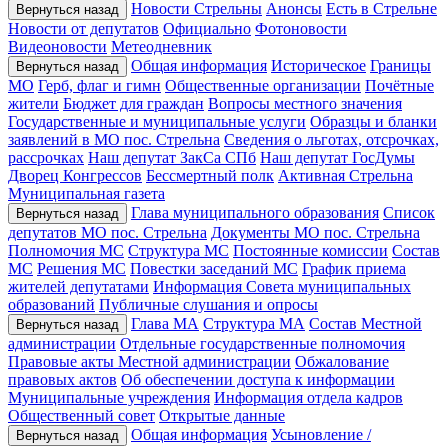
Новости Стрельны
Анонсы
Есть в Стрельне
Вернуться назад
Новости от депутатов
Официально
Фотоновости
Видеоновости
Метеодневник
Общая информация
Историческое
Границы
Вернуться назад
МО
Герб, флаг и гимн
Общественные организации
Почётные
жители
Бюджет для граждан
Вопросы местного значения
Государственные и муниципальные услуги
Образцы и бланки
заявлений в МО пос. Стрельна
Сведения о льготах, отсрочках,
рассрочках
Наш депутат ЗакСа СПб
Наш депутат ГосДумы
Дворец Конгрессов
Бессмертный полк
Активная Стрельна
Муниципальная газета
Глава муниципального образования
Список
Вернуться назад
депутатов МО пос. Стрельна
Документы МО пос. Стрельна
Полномочия МС
Структура МС
Постоянные комиссии
Состав
МС
Решения МС
Повестки заседаний МС
График приема
жителей депутатами
Информация Совета муниципальных
образований
Публичные слушания и опросы
Глава МА
Структура МА
Состав Местной
Вернуться назад
администрации
Отдельные государственные полномочия
Правовые акты Местной администрации
Обжалование
правовых актов
Об обеспечении доступа к информации
Муниципальные учреждения
Информация отдела кадров
Общественный совет
Открытые данные
Общая информация
Усыновление /
Вернуться назад