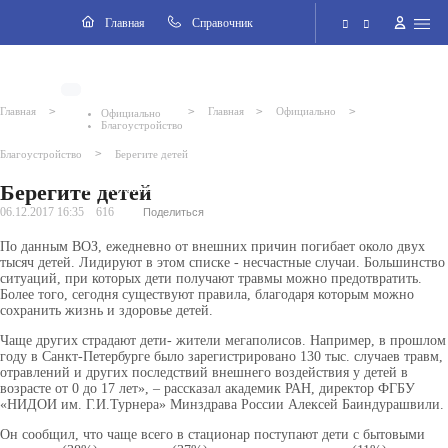
Навигация
Главная
Cправочник
Электронная приёмная
>
>
>
>
Главная
Главная
Официально
Официально
Благоустройство
Версия для слабовидящих
ВКонтакте
>
Благоустройство
Берегите детей
Берегите детей
Поиск по сайту
06.12.2017 16:35
616
Поделиться
По данным ВОЗ, ежедневно от внешних причин погибает около двух
тысяч детей. Лидируют в этом списке - несчастные случаи. Большинство
ситуаций, при которых дети получают травмы можно предотвратить.
Более того, сегодня существуют правила, благодаря которым можно
сохранить жизнь и здоровье детей.
Чаще других страдают дети- жители мегаполисов. Например, в прошлом
году в Санкт-Петербурге было зарегистрировано 130 тыс. случаев травм,
отравлений и других последствий внешнего воздействия у детей в
возрасте от 0 до 17 лет», – рассказал академик РАН, директор ФГБУ
«НИДОИ им. Г.И.Турнера» Минздрава России Алексей Баиндурашвили.
Он сообщил, что чаще всего в стационар поступают дети с бытовыми