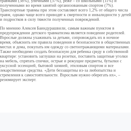
травмами (38%), уличными (37%), реже – со школьными (11%) и
полученными во время занятий организованным спортом (7%).
Транспортные травмы при этом составляют всего 1,2% от общего числа
травм, однако чаще всего приводят к смертности и инвалидности у детей
и подростков в силу тяжести полученных повреждений.
По мнению Алексея Баиндурашвили, самым важным пунктом в
предупреждении детского травматизма является поведение родителей.
Взрослые должны ухаживать за детьми, сопровождать их в ночное
время, объяснить им правила поведения и безопасности в общественных
местах и дома, покупать им одежду со светоотражающими материалами.
Также необходимо создать безопасную для ребенка среду в собственной
квартире: установить заглушки на розетки, поставить защитные уголки
на мебель, спрятать спички, острые и режущие предметы, бутылки с
уксусной эссенцией, бытовой химией, этиловым спиртом и все
лекарственные средства. «Дети беззащитны из-за любопытства и
стремления к самостоятельности. Взрослым нужно оберегать их», –
резюмирует эксперт.