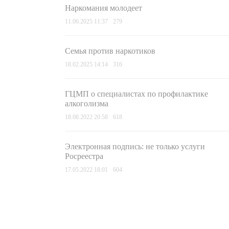
Наркомания молодеет
11.06.2025 11:37
279
Семья против наркотиков
18.02.2025 14:14
316
ГЦМП о специалистах по профилактике
алкоголизма
18.08.2022 20:58
618
Электронная подпись: не только услуги
Росреестра
17.05.2022 18:01
604