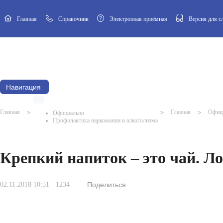
Главная
Cправочник
Электронная приёмная
Версия для 
Новости
Афиша
Наш посёлок
Муниципальный Совет
Навигация
Главная
>
>
Главная
>
Офиц
Официально
Профилактика наркомании и алкоголизма
Крепкий напиток – это чай. Л
02.11.2018 10:51
1234
Поделиться