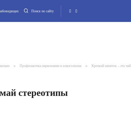
слабовидящих
Поиск по сайту
Местная администрация
Опека и попечительство
Повестка МО
Контакт
иально
>
Профилактика наркомании и алкоголизма
>
Крепкий напиток – это ча
омай стереотипы