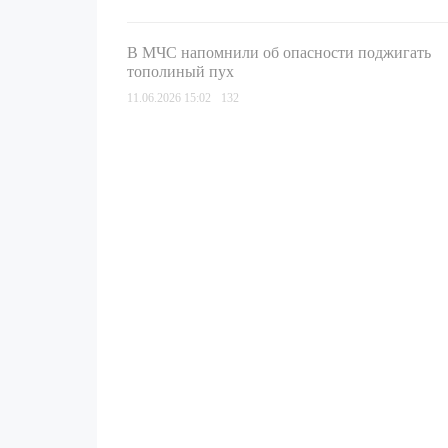
В МЧС напомнили об опасности поджигать
тополиный пух
11.06.2026 15:02
132