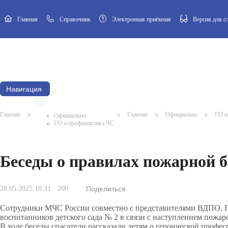
Главная
Cправочник
Электронная приёмная
Версия для 
Новости
Афиша
Наш посёлок
Муниципальный Совет
Навигация
Главная
>
>
Главная
>
Официально
>
ГО и
Официально
ГО и профилактика ЧС
Беседы о правилах пожарной б
28.05.2025 18:31
200
Поделиться
Сотрудники МЧС России совместно с представителями ВДПО, 
воспитанников детского сада № 2 в связи с наступлением пожар
В ходе беседы спасатели рассказали детям о героической профе