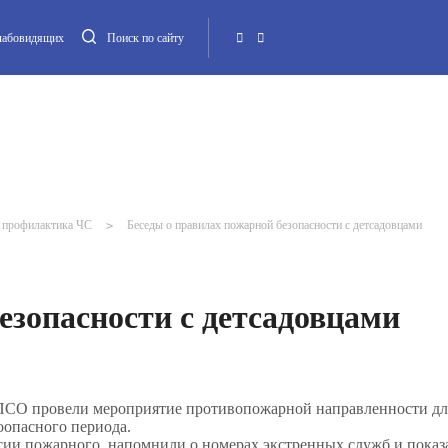
слабовидящих
Поиск по сайту
Местная администрация
Опека и попечительство
Повестка МО
Контакт
 профилактика ЧС
>
Беседы о правилах пожарной безопасности с детсадовцами
езопасности с детсадовцами
ПСО провели мероприятие противопожарной направленности дл
оопасного периода.
ссии пожарного, напомнили о номерах экстренных служб и показ