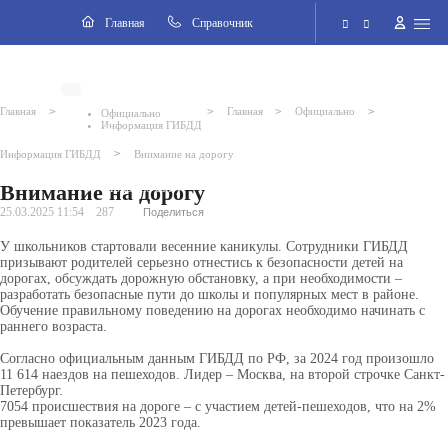
Навигация
Главная
Cправочник
Электронная приёмная
>
>
>
>
Главная
Главная
Официально
Официально
Информация ГИБДД
Версия для слабовидящих
>
Информация ГИБДД
Внимание на дорогу
Внимание на дорогу
Поиск по сайту
25.03.2025 11:54
287
Поделиться
У школьников стартовали весенние каникулы. Сотрудники ГИБДД
призывают родителей серьезно отнестись к безопасности детей на
дорогах, обсуждать дорожную обстановку, а при необходимости –
разработать безопасные пути до школы и популярных мест в районе.
Обучение правильному поведению на дорогах необходимо начинать с
раннего возраста.
Согласно официальным данным ГИБДД по РФ, за 2024 год произошло
11 614 наездов на пешеходов. Лидер – Москва, на второй строчке Санкт-
Петербург.
7054 происшествия на дороге – с участием детей-пешеходов, что на 2%
превышает показатель 2023 года.