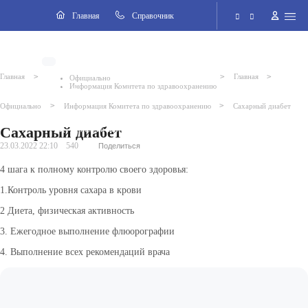
Навигация
Главная
Cправочник
Электронная приёмная
>
>
>
Главная
Главная
Официально
Информация Комитета по здравоохранению
Версия для слабовидящих
>
>
Официально
Информация Комитета по здравоохранению
Сахарный диабет
Сахарный диабет
Поиск по сайту
23.03.2022 22:10
540
Поделиться
4 шага к полному контролю своего здоровья:
1.Контроль уровня сахара в крови
ВКонтакте
2 Диета, физическая активность
3. Ежегодное выполнение флюорографии
4. Выполнение всех рекомендаций врача