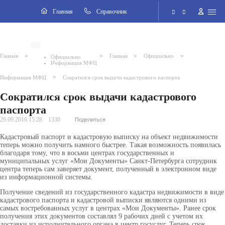
Навигация
Главная
Cправочник
Электронная приёмная
>
>
>
>
Главная
Главная
Официально
Официально
Информация МФЦ
Версия для слабовидящих
>
Информация МФЦ
Сократился срок выдачи кадастрового паспорта
Сократился срок выдачи кадастрового
Поиск по сайту
паспорта
29.09.2016 15:28
1330
Поделиться
Кадастровый паспорт и кадастровую выписку на объект недвижимости
теперь можно получить намного быстрее. Такая возможность появилась
благодаря тому, что в восьми центрах государственных и
муниципальных услуг «Мои Документы» Санкт-Петербурга сотрудник
центра теперь сам заверяет документ, полученный в электронном виде
из информационной системы.
Получение сведений из государственного кадастра недвижимости в виде
кадастрового паспорта и кадастровой выписки являются одними из
самых востребованных услуг в центрах «Мои Документы». Ранее срок
получения этих документов составлял 9 рабочих дней с учетом их
доставки из исполнительного органа в центр госуслуг. Теперь срок