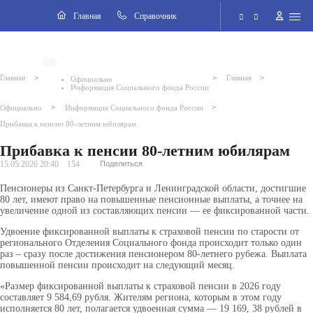
Навигация
Главная
Cправочник
Электронная приёмная
>
>
>
Главная
Главная
Официально
Информация Социального фонда России
Версия для слабовидящих
>
>
Официально
Информация Социального фонда России
Прибавка к пенсии 80-летним юбилярам
Поиск по сайту
Прибавка к пенсии 80-летним юбилярам
15.05.2026 20:40
154
Поделиться
Пенсионеры из Санкт-Петербурга и Ленинградской области, достигшие
80 лет, имеют право на повышенные пенсионные выплаты, а точнее на
увеличение одной из составляющих пенсии — ее фиксированной части.
Удвоение фиксированной выплаты к страховой пенсии по старости от
регионального Отделения Социального фонда происходит только один
раз – сразу после достижения пенсионером 80-летнего рубежа. Выплата
повышенной пенсии происходит на следующий месяц.
«Размер фиксированной выплаты к страховой пенсии в 2026 году
составляет 9 584,69 рубля. Жителям региона, которым в этом году
исполняется 80 лет, полагается удвоенная сумма — 19 169, 38 рублей в