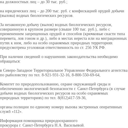
на должностных лиц – до 30 тыс. руб.;
на юридических лиц – до 200 тыс. руб. с конфискацией орудий добычи
(вылова) водных биологических ресурсов.
За незаконную добычу (вылов) водных биологических ресурсов,
совершенную в крупном размере (свыше 100 тыс. руб.), либо с
применением запрещенных орудий и способов (крючковые снасти типа
перемета, лов гоном и др.), либо в местах нереста или на миграционных
путях к ним, либо на особо охраняемых природных территориях
предусмотрена уголовная ответственность по ст. 256 УК РФ.
При наличии сведений о нарушениях законодательства необходимо
обращаться:
в Северо-Западное Территориальное Управление Федерального агентства
по рыболовству по тел. 8-921-931-32-16, 8-800-550-69-64,
Комитет по природопользованию, охране окружающей среды и
обеспечению экологической безопасности г. Санкт-Петербурга (в случае
добычи водных биологических ресурсов на особо охраняемых
природных территориях) по тел. 8(812)417-59-36,
органы полиции по единому номеру вызова экстренных оперативных
служб «112».
Информация помощника природоохранного
прокурора г. Санкт-Петербурга Н.А. Васильевой.