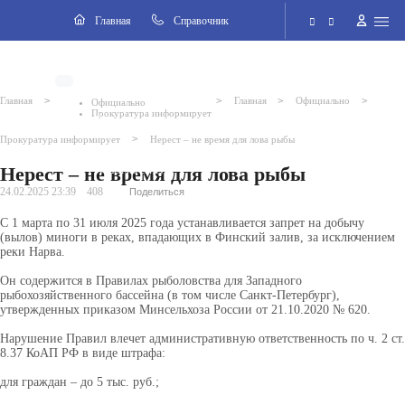
Навигация
Главная
Cправочник
Электронная приёмная
>
>
>
>
Главная
Главная
Официально
Официально
Прокуратура информирует
Версия для слабовидящих
>
Прокуратура информирует
Нерест – не время для лова рыбы
Нерест – не время для лова рыбы
Поиск по сайту
24.02.2025 23:39
408
Поделиться
С 1 марта по 31 июля 2025 года устанавливается запрет на добычу
(вылов) миноги в реках, впадающих в Финский залив, за исключением
реки Нарва.
Он содержится в Правилах рыболовства для Западного
рыбохозяйственного бассейна (в том числе Санкт-Петербург),
утвержденных приказом Минсельхоза России от 21.10.2020 № 620.
Нарушение Правил влечет административную ответственность по ч. 2 ст.
8.37 КоАП РФ в виде штрафа:
для граждан – до 5 тыс. руб.;