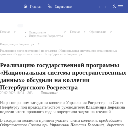
Навигация
Главная
Cправочник
Электронная приёмная
>
>
>
>
Главная
Главная
Официально
Официально
Информация Росреестра
Версия для слабовидящих
>
Информация Росреестра
Реализацию государственной программы «Национальная система пространственных
Поиск по сайту
данных» обсудили на коллегии Петербургского Росреестра
Реализацию государственной программы
«Национальная система пространственных
данных» обсудили на коллегии
Петербургского Росреестра
20.02.2023 18:04
363
Поделиться
На расширенном заседании коллегии Управления Росреестра по Санкт-
Петербургу под председательством руководителя
Владимира Корелина
подвели итоги прошлого года и определили задачи на текущий.
В заседании коллегии приняли участие члены коллегии,
председатель
Общественного Совета при Управлении
Наталья Головина,
директор