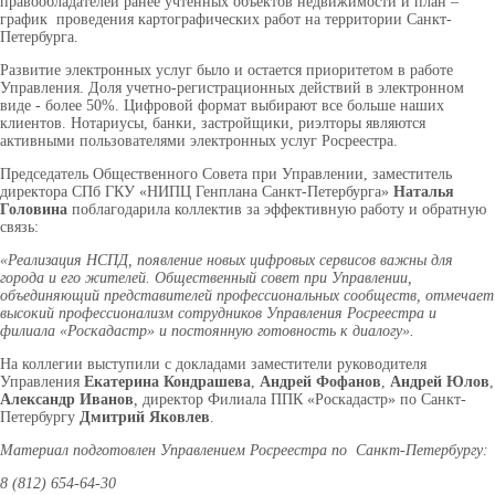
правообладателей ранее учтенных объектов недвижимости и план –
график проведения картографических работ на территории Санкт-
Петербурга.
Развитие электронных услуг было и остается приоритетом в работе
Управления. Доля учетно-регистрационных действий в электронном
виде - более 50%. Цифровой формат выбирают все больше наших
клиентов. Нотариусы, банки, застройщики, риэлторы являются
активными пользователями электронных услуг Росреестра.
Председатель Общественного Совета при Управлении, заместитель
директора СПб ГКУ «НИПЦ Генплана Санкт-Петербурга»
Наталья
Головина
поблагодарила коллектив за эффективную работу и обратную
связь:
«Реализация НСПД, появление новых цифровых сервисов важны для
города и его жителей.
Общественный совет при Управлении,
объединяющий представителей профессиональных сообществ, отмечает
высокий профессионализм сотрудников Управления Росреестра и
филиала «Роскадастр» и постоянную готовность к диалогу».
На коллегии выступили с докладами заместители руководителя
Управления
Екатерина Кондрашева
,
Андрей Фофанов
,
Андрей Юлов
,
Александр Иванов
,
директор Филиала ППК «Роскадастр» по Санкт-
Петербургу
Дмитрий Яковлев
.
Материал подготовлен Управлением Росреестра по Санкт-Петербургу:
8 (812) 654-64-30