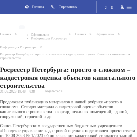
Навигация
Главная
Cправочник
Электронная приёмная
>
>
>
>
Главная
Главная
Официально
Официально
Информация Росреестра
Версия для слабовидящих
>
Информация Росреестра
Росреестр Петербурга: просто о сложном – кадастровая оценка объектов капитального
Поиск по сайту
строительства
Росреестр Петербурга: просто о сложном –
кадастровая оценка объектов капитального
строительства
31.08.2023 19:48
838
Поделиться
Продолжаем публикацию материалов в нашей рубрике «просто о
сложном». Сегодня материал о кадастровой оценке объектов
капитального строительства: квартир, нежилых помещений, зданий,
сооружений, строений и др.
Санкт-Петербургским государственным бюджетным учреждением
«Городское управление кадастровой оценки» подготовлен проект отчета
от 10.08.2023 № 1/2023 об определении кадастровой стоимости зданий,