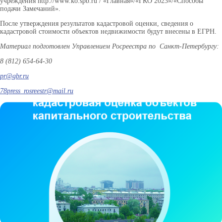
учреждения http://www.ko.spb.ru / «Главная»/«ГКО 2023»/«Способы
подачи Замечаний».
После утверждения результатов кадастровой оценки, сведения о
кадастровой стоимости объектов недвижимости будут внесены в ЕГРН.
Материал подготовлен Управлением Росреестра по Санкт-Петербургу:
8 (812) 654-64-30
pr
@
gbr
.
ru
78press_rosreestr@mail.ru