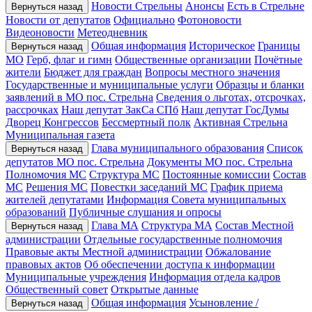
Новости Стрельны
Анонсы
Есть в Стрельне
Вернуться назад
Новости от депутатов
Официально
Фотоновости
Видеоновости
Метеодневник
Общая информация
Историческое
Границы
Вернуться назад
МО
Герб, флаг и гимн
Общественные организации
Почётные
жители
Бюджет для граждан
Вопросы местного значения
Государственные и муниципальные услуги
Образцы и бланки
заявлений в МО пос. Стрельна
Сведения о льготах, отсрочках,
рассрочках
Наш депутат ЗакСа СПб
Наш депутат ГосДумы
Дворец Конгрессов
Бессмертный полк
Активная Стрельна
Муниципальная газета
Глава муниципального образования
Список
Вернуться назад
депутатов МО пос. Стрельна
Документы МО пос. Стрельна
Полномочия МС
Структура МС
Постоянные комиссии
Состав
МС
Решения МС
Повестки заседаний МС
График приема
жителей депутатами
Информация Совета муниципальных
образований
Публичные слушания и опросы
Глава МА
Структура МА
Состав Местной
Вернуться назад
администрации
Отдельные государственные полномочия
Правовые акты Местной администрации
Обжалование
правовых актов
Об обеспечении доступа к информации
Муниципальные учреждения
Информация отдела кадров
Общественный совет
Открытые данные
Общая информация
Усыновление /
Вернуться назад