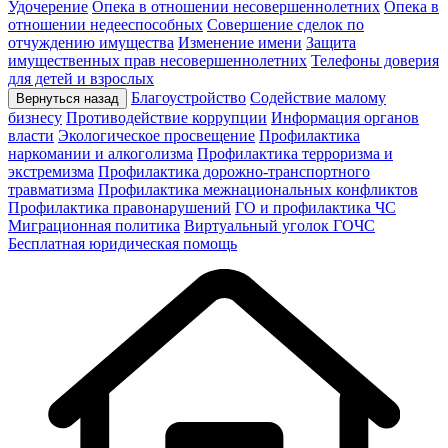
Удочерение
Опека в отношении несовершеннолетних
Опека в
отношении недееспособных
Совершение сделок по
отчуждению имущества
Изменение имени
Защита
имущественных прав несовершеннолетних
Телефоны доверия
для детей и взрослых
Благоустройство
Содействие малому
Вернуться назад
бизнесу
Противодействие коррупции
Информация органов
власти
Экологическое просвещение
Профилактика
наркомании и алкоголизма
Профилактика терроризма и
экстремизма
Профилактика дорожно-транспортного
травматизма
Профилактика межнациональных конфликтов
Профилактика правонарушений
ГО и профилактика ЧС
Миграционная политика
Виртуальный уголок ГОЧС
Бесплатная юридическая помощь