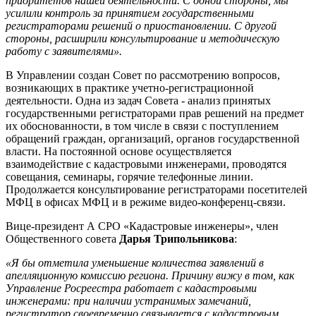
приоритетов нашей деятельности. С одной стороны, мы
усилили контроль за принятием государственными
регистраторами решений о приостановлении. С другой
стороны, расширили консультирование и методическую
работу с заявителями».
В Управлении создан Совет по рассмотрению вопросов,
возникающих в практике учетно-регистрационной
деятельности. Одна из задач Совета - анализ принятых
государственными регистраторами прав решений на предмет
их обоснованности, в том числе в связи с поступлением
обращений граждан, организаций, органов государственной
власти. На постоянной основе осуществляется
взаимодействие с кадастровыми инженерами, проводятся
совещания, семинары, горячие телефонные линии.
Продолжается консультирование регистраторами посетителей
МФЦ в офисах МФЦ и в режиме видео-конференц-связи.
Вице-президент А СРО «Кадастровые инженеры», член
Общественного совета
Дарья Трипольникова
:
«Я бы отметила уменьшение количества заявлений в
апелляционную комиссию региона. Причину вижу в том, как
Управление Росреестра работает с кадастровыми
инженерами: при наличии устранимых замечаний,
регистратор своевременно связывается с кадастровым