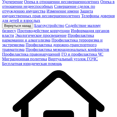
Удочерение
Опека в отношении несовершеннолетних
Опека в
отношении недееспособных
Совершение сделок по
отчуждению имущества
Изменение имени
Защита
имущественных прав несовершеннолетних
Телефоны доверия
для детей и взрослых
Благоустройство
Содействие малому
Вернуться назад
бизнесу
Противодействие коррупции
Информация органов
власти
Экологическое просвещение
Профилактика
наркомании и алкоголизма
Профилактика терроризма и
экстремизма
Профилактика дорожно-транспортного
травматизма
Профилактика межнациональных конфликтов
Профилактика правонарушений
ГО и профилактика ЧС
Миграционная политика
Виртуальный уголок ГОЧС
Бесплатная юридическая помощь