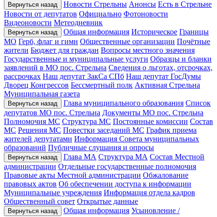
Новости Стрельны
Анонсы
Есть в Стрельне
Вернуться назад
Новости от депутатов
Официально
Фотоновости
Видеоновости
Метеодневник
Общая информация
Историческое
Границы
Вернуться назад
МО
Герб, флаг и гимн
Общественные организации
Почётные
жители
Бюджет для граждан
Вопросы местного значения
Государственные и муниципальные услуги
Образцы и бланки
заявлений в МО пос. Стрельна
Сведения о льготах, отсрочках,
рассрочках
Наш депутат ЗакСа СПб
Наш депутат ГосДумы
Дворец Конгрессов
Бессмертный полк
Активная Стрельна
Муниципальная газета
Глава муниципального образования
Список
Вернуться назад
депутатов МО пос. Стрельна
Документы МО пос. Стрельна
Полномочия МС
Структура МС
Постоянные комиссии
Состав
МС
Решения МС
Повестки заседаний МС
График приема
жителей депутатами
Информация Совета муниципальных
образований
Публичные слушания и опросы
Глава МА
Структура МА
Состав Местной
Вернуться назад
администрации
Отдельные государственные полномочия
Правовые акты Местной администрации
Обжалование
правовых актов
Об обеспечении доступа к информации
Муниципальные учреждения
Информация отдела кадров
Общественный совет
Открытые данные
Общая информация
Усыновление /
Вернуться назад