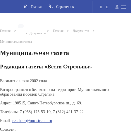
Разделы
Главная
Cправочник
Электронная приёмная
>
>
>
>
Главная
Главная
Документы
Документы
Версия для слабовидящих
Муниципальная газета
Муниципальная газета
Поиск по сайту
Редакция газеты «Вести Стрельны»
Выходит с июня 2002 года.
Распространяется бесплатно на территории Муниципального
образования поселок Стрельна.
Адрес: 198515, Санкт-Петербургское ш., д. 69.
Телефоны: 7 (958) 175-53-10, 7 (812) 421-37-22
Email:
redaktor@mo-strelna.ru
Соцсети: