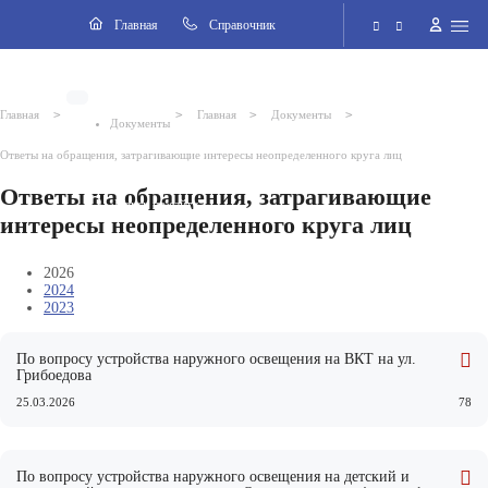
Разделы
Главная
Cправочник
Электронная приёмная
>
>
>
>
Главная
Главная
Документы
Документы
Версия для слабовидящих
Ответы на обращения, затрагивающие интересы неопределенного круга лиц
Ответы на обращения, затрагивающие
Поиск по сайту
интересы неопределенного круга лиц
2026 © Внутригородское муниципальное образование города
2026
федерального значения Санкт-Петербурга поселок Стрельна
2024
2023
По вопросу устройства наружного освещения на ВКТ на ул.
Грибоедова
25.03.2026
78
По вопросу устройства наружного освещения на детский и