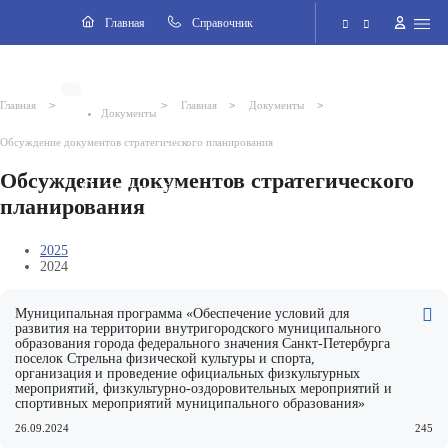
Разделы
Главная
Cправочник
Электронная приёмная
>
>
>
>
Главная
Главная
Документы
Документы
Версия для слабовидящих
Обсуждение документов стратегического планирования
Обсуждение документов стратегического
Поиск по сайту
планирования
2025
2024
Муниципальная программа «Обеспечение условий для
развития на территории внутригородского муниципального
образования города федерального значения Санкт-Петербурга
поселок Стрельна физической культуры и спорта,
организация и проведение официальных физкультурных
мероприятий, физкультурно-оздоровительных мероприятий и
спортивных мероприятий муниципального образования»
26.09.2024
245