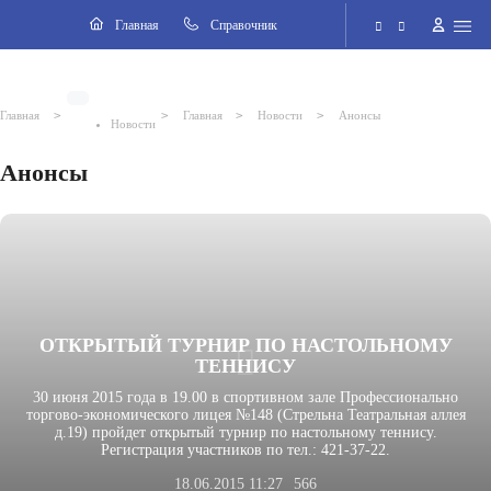
Навигация
Главная
Cправочник
Электронная приёмная
>
>
>
>
Главная
Главная
Новости
Анонсы
Новости
Версия для слабовидящих
Анонсы
Поиск по сайту
ОТКРЫТЫЙ ТУРНИР ПО НАСТОЛЬНОМУ
ТЕННИСУ
30 июня 2015 года в 19.00 в спортивном зале Профессионально
торгово-экономического лицея №148 (Стрельна Театральная аллея
д.19) пройдет открытый турнир по настольному теннису.
Регистрация участников по тел.: 421-37-22.
18.06.2015 11:27
566