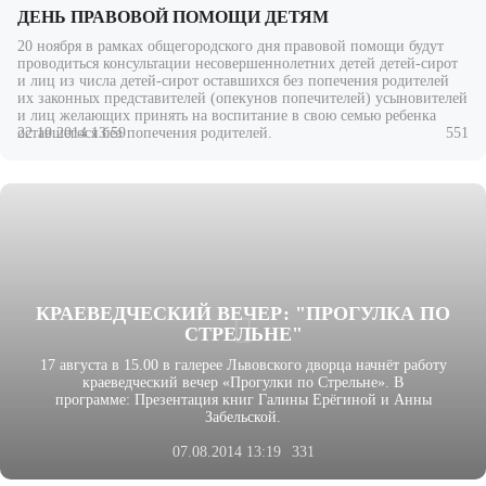
ДЕНЬ ПРАВОВОЙ ПОМОЩИ ДЕТЯМ
20 ноября в рамках общегородского дня правовой помощи будут
проводиться консультации несовершеннолетних детей детей-сирот
и лиц из числа детей-сирот оставшихся без попечения родителей
их законных представителей (опекунов попечителей) усыновителей
и лиц желающих принять на воспитание в свою семью ребенка
22.10.2014 13:59
551
оставшегося без попечения родителей.
КРАЕВЕДЧЕСКИЙ ВЕЧЕР: "ПРОГУЛКА ПО
СТРЕЛЬНЕ"
17 августа в 15.00 в галерее Львовского дворца начнёт работу
краеведческий вечер «Прогулки по Стрельне». В
программе: Презентация книг Галины Ерёгиной и Анны
Забельской.
07.08.2014 13:19
331