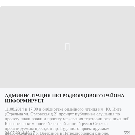
АДМИНИСТРАЦИЯ ПЕТРОДВОРЦОВОГО РАЙОНА
ИНФОРМИРУЕТ
11.08.2014 в 17.00 в библиотеке семейного чтения им. Ю. Инге
(Стрельна ул. Орловская д.2) пройдут публичные слушания по
проекту планировки и проекту межевания теретории ограниченной
Красносельским шоссе береговой линией ручья Стрелка
проектируемым проездом пр. Буденного проектируемым
24.07.2014 16:17
559
продолжением пр. Ветеранов в Петродворцовом районе.