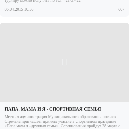
турниру можно получить по тел. 421-37-22
06.04.2015 10:56
607
ПАПА, МАМА И Я - СПОРТИВНАЯ СЕМЬЯ
Местная администрация Муниципального образования поселок
Стрельна приглашает принять участие в спортивном празднике
«Папа мама я –дружная семья». Соревнования пройдут 28 марта с