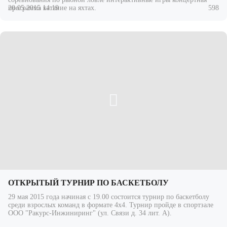
20.05.2015 14:19
598
программа катание на яхтах.
ОТКРЫТЫЙ ТУРНИР ПО БАСКЕТБОЛУ
29 мая 2015 года начиная с 19.00 состоится турнир по баскетболу
среди взрослых команд в формате 4х4. Турнир пройде в спортзале
ООО "Ракурс-Инжиниринг" (ул. Связи д. 34 лит. А).