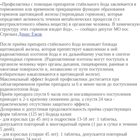
«Профилактика с помощью препаратов стабильного йода заключается в
торможении или временном прекращении функции образования
гормонов щитовидной железы (тиреоидных гормонов), которые
определяют активность течения метаболических процессов (т.е.
внутриклеточного обмена веществ) в организме человека. В химическую
структуру этих гормонов входит йод», — сообщил депутат МО пос.
Стрельна
Денис Ежов
.
После приёма препарата стабильного йода возникает блокада
щитовидной железы, которая препятствует накоплению в ней
радиоактивных изотопов йода и их дальнейшему участию в синтезе
тиреоидных гормонов. (Радиоактивные изотопы могут поступать в
организм человека через органы дыхания, пищеварения, раневые и
ожоговые поверхности и, независимо от пути поступления,
избирательно накапливаются в щитовидной железе).
Максимальный эффект йодной профилактики достигается при
заблаговременном приёме препарата за 6 и менее часов до поступления
радиоизотопов йода.
Приём препарата спустя 6 часов после ингаляционного поступления
приводит к 2-х кратному снижению дозы, а спустя 24 часа -
практическому отсутствию защитного эффекта.
Дозировки и допустимая продолжительность приёма существующих
форм таблеток (125 мг) йодида калия:
- для взрослых (до 45 лет) и подростков 13-18 лет: 1 таблетка,
допускается повторный и многократный прием (1 раз в сутки в течение
5 дней);
- для взрослых (старше 45 лет): 1 таблетка, допускается повторный
прием (через 24 часа);