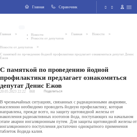
Навигация
Главная
Cправочник
Электронная приёмная
>
>
>
>
Главная
Главная
Новости
Новости
Новости от депутатов
Версия для слабовидящих
>
Новости от депутатов
С памяткой по проведению йодной профилактики предлагает ознакомиться депутат Денис
Поиск по сайту
Ежов
С памяткой по проведению йодной
профилактики предлагает ознакомиться
депутат Денис Ежов
20.05.2023 22:22
868
Поделиться
В чрезвычайных ситуациях, связанных с радиационными авариями,
населению необходимо проводить йодную профилактику, которая
направлена, прежде всего, на защиту щитовидной железы от
накопления
радиоактивных изотопов йода, поступающих на начальном
этапе аварии ингаляционным путем. Для защиты щитовидной железы от
ингаляционного поступления достаточно однократного применения
таблеток йодида калия.