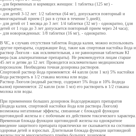
- для беременных и кормящих женщин: 1 таблетка (125 мг) -
однократно;
- для детей 3-12 лет: 1/2 таблетки (64 мг), допускается повторный и
многократный прием (1 раз в сутки в течение 5 дней);
- для детей от 1 месяца до 3 лет: 1/4 таблетки (32 мг) - однократно, (для
детей от 1 года до 3 лет допускается повторный прием через 24 часа);
- для новорожденных: 1/8 таблетки (16 мг), - однократно.
В ЧС, в случаях отсутствия таблеток йодида калия, можно использовать
другие препараты, содержащие йод, такие как спиртовая настойка йода и
раствор Люголя - как исключительная, а не равноценная таблеткам KI
мера (как альтернативные препараты). Не рекомендуется лицам старше
45 лет и детям до 12 лет. Проводится исключительно медицинским
персоналом. Необходима точная дозировка растворов.
Спиртовой раствор йода применяется: 44 капли (или 1 мл) 5% настойки
йода растворить в 1/2 стакана молока или воды.
Раствор Люголя (водный раствор, содержит 5% йода и 10% йодида
калия) применяется: 22 капли (или 1 мл) его растворить в 1/2 стакана
молока или воды.
При применении больших дозировок йодсодержащих препаратов
(йодида калия, спиртовой настойки йода или раствора Люголя)
возможны негативные эффекты, связанные с блокадой функции
щитовидной железы и с побочным их действием токсического характера.
Временная блокада функции щитовидной железы на однократное
введение защитного препарата практически не сказывается на состоянии
здоровья детей и взрослых. Длительная блокада функции щитовидной
железы после многократного приёма больших дозировок