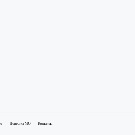
во
Повестка МО
Контакты