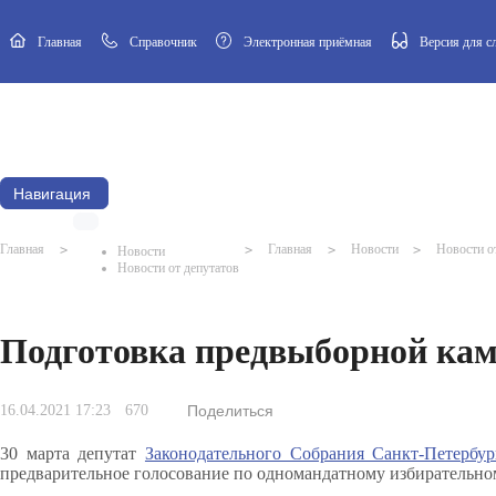
Главная
Cправочник
Электронная приёмная
Версия для 
Новости
Афиша
Наш посёлок
Муниципальный Совет
Навигация
Главная
>
>
Главная
>
Новости
>
Новости о
Новости
Новости от депутатов
Подготовка предвыборной ка
16.04.2021 17:23
670
Поделиться
30 марта депутат
Законодательного Собрания Санкт-Петербур
предварительное голосование по одномандатному избирательно