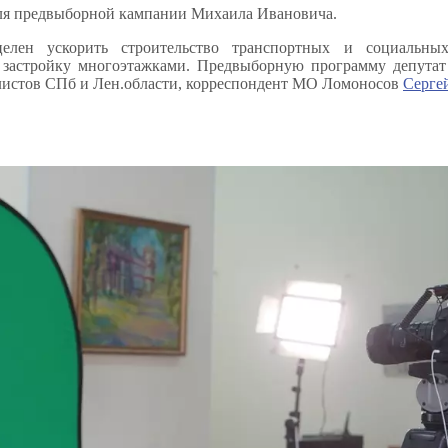
 для предвыборной кампании Михаила Ивановича.
лен ускорить строительство транспортных и социальны
 застройку многоэтажками. Предвыборную программу депутат
алистов СПб и Лен.области, корреспондент МО Ломоносов
Серге