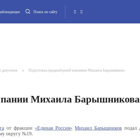
слабовидящих
Поиск по сайту
Местная администрация
Опека и попечительство
Повестка МО
Контакт
т депутатов
>
Подготовка предвыборной кампании Михаила Барышникова
мпании Михаила Барышникова
га
от фракции
«Единая Россия»
Михаил Барышников
подал 
му округу №19.