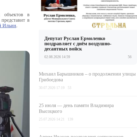
х объектов в
 представит в
й Ильин
.
Депутат Руслан Ермоленко
поздравляет с днём воздушно-
десантных войск
02.08.2026 14:59
56
Михаил Барышников – о продолжении улицы
Грибоедова
30.07.2026 17:19
53
25 июля — день памяти Владимира
Высоцкого
25.07.2026 14:21
139
Артем Иванов поздравляет сотрудников