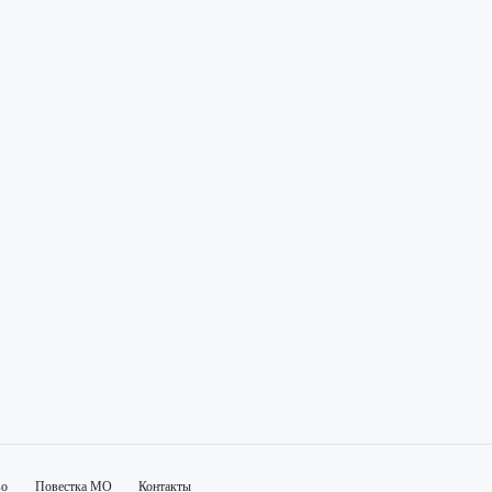
во
Повестка МО
Контакты