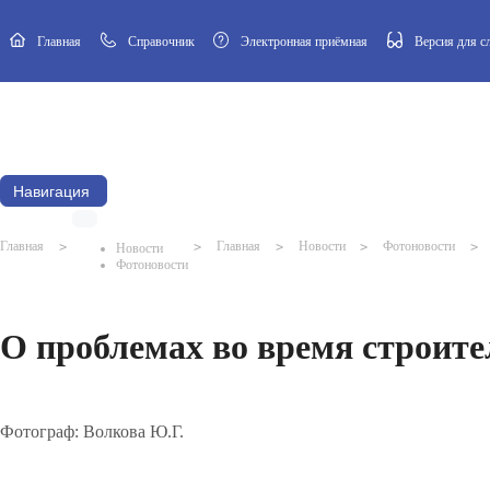
Главная
Cправочник
Электронная приёмная
Версия для 
Новости
Афиша
Наш посёлок
Муниципальный Совет
Навигация
Главная
>
>
Главная
>
Новости
>
Фотоновости
>
Новости
Фотоновости
О проблемах во время строит
Фотограф: Волкова Ю.Г.