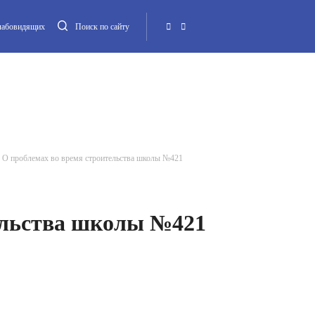
слабовидящих
Поиск по сайту
Местная администрация
Опека и попечительство
Повестка МО
Контакт
О проблемах во время строительства школы №421
ельства школы №421