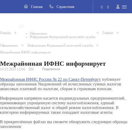
Навигация
Главная
Cправочник
Электронная приёмная
>
>
>
Главная
Главная
Официально
Информация Федеральной налоговой службы
Версия для слабовидящих
>
>
Официально
Информация Федеральной налоговой службы
Межрайонная ИФНС информирует
Поиск по сайту
Межрайонная ИФНС информирует
14.12.2023 12:04
284
Поделиться
Межрайонная ИФНС России № 22 по Санкт-Петербургу
публикует
образцы заполнения Уведомлений об исчисленных суммах налогов
авансовых платежей по налогам, сборам и страховым взносам.
Информация напрямую касается индивидуальных предпринимателей,
применяющих упрощенную систему налогообложения, единый
сельскохозяйственный налог и общий режим налогообложения. В
категорию информируемых также попадают налоговые агенты.
В прикреплённых файлах вы сможете обнаружить следующие образцы
заполнения: