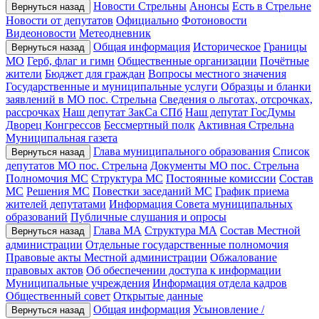
Новости Стрельны
Анонсы
Есть в Стрельне
Вернуться назад
Новости от депутатов
Официально
Фотоновости
Видеоновости
Метеодневник
Общая информация
Историческое
Границы
Вернуться назад
МО
Герб, флаг и гимн
Общественные организации
Почётные
жители
Бюджет для граждан
Вопросы местного значения
Государственные и муниципальные услуги
Образцы и бланки
заявлений в МО пос. Стрельна
Сведения о льготах, отсрочках,
рассрочках
Наш депутат ЗакСа СПб
Наш депутат ГосДумы
Дворец Конгрессов
Бессмертный полк
Активная Стрельна
Муниципальная газета
Глава муниципального образования
Список
Вернуться назад
депутатов МО пос. Стрельна
Документы МО пос. Стрельна
Полномочия МС
Структура МС
Постоянные комиссии
Состав
МС
Решения МС
Повестки заседаний МС
График приема
жителей депутатами
Информация Совета муниципальных
образований
Публичные слушания и опросы
Глава МА
Структура МА
Состав Местной
Вернуться назад
администрации
Отдельные государственные полномочия
Правовые акты Местной администрации
Обжалование
правовых актов
Об обеспечении доступа к информации
Муниципальные учреждения
Информация отдела кадров
Общественный совет
Открытые данные
Общая информация
Усыновление /
Вернуться назад