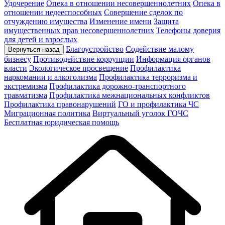
Удочерение
Опека в отношении несовершеннолетних
Опека в
отношении недееспособных
Совершение сделок по
отчуждению имущества
Изменение имени
Защита
имущественных прав несовершеннолетних
Телефоны доверия
для детей и взрослых
Благоустройство
Содействие малому
Вернуться назад
бизнесу
Противодействие коррупции
Информация органов
власти
Экологическое просвещение
Профилактика
наркомании и алкоголизма
Профилактика терроризма и
экстремизма
Профилактика дорожно-транспортного
травматизма
Профилактика межнациональных конфликтов
Профилактика правонарушений
ГО и профилактика ЧС
Миграционная политика
Виртуальный уголок ГОЧС
Бесплатная юридическая помощь