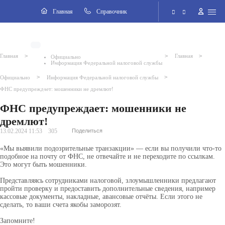
Навигация
Главная
Cправочник
Электронная приёмная
>
>
>
Главная
Главная
Официально
Информация Федеральной налоговой службы
Версия для слабовидящих
>
>
Официально
Информация Федеральной налоговой службы
ФНС предупреждает: мошенники не дремлют!
Поиск по сайту
ФНС предупреждает: мошенники не
дремлют!
13.02.2024 11:53
305
Поделиться
«Мы выявили подозрительные транзакции» — если вы получили что-то
подобное на почту от ФНС, не отвечайте и не переходите по ссылкам.
Это могут быть мошенники.
Представляясь сотрудниками налоговой, злоумышленники предлагают
пройти проверку и предоставить дополнительные сведения, например
кассовые документы, накладные, авансовые отчёты. Если этого не
сделать, то ваши счета якобы заморозят.
Запомните!