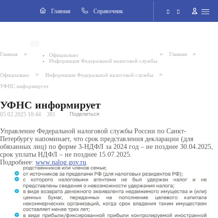
2026 © Внутригородское муниципальное образование города
Навигация
Главная
Cправочник
федерального значения Санкт-Петербурга поселок Стрельна
Электронная приёмная
>
>
>
Главная
Главная
Официально
Информация Федеральной налоговой службы
Версия для слабовидящих
>
>
Официально
Информация Федеральной налоговой службы
УФНС информирует
Поиск по сайту
УФНС информирует
05.02.2025 10:44
381
Поделиться
Управление Федеральной налоговой службы России по Санкт-
Петербургу напоминает, что срок представления декларации (для
обязанных лиц) по форме 3-НДФЛ за 2024 год – не позднее 30.04.2025,
срок уплаты НДФЛ – не позднее 15.07.2025.
Подробнее:
www.nalog.gov.ru
.
ВКонтакте