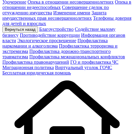
Удочерение
Опека в отношении несовершеннолетних
Опека в
отношении недееспособных
Совершение сделок по
отчуждению имущества
Изменение имени
Защита
имущественных прав несовершеннолетних
Телефоны доверия
для детей и взрослых
Благоустройство
Содействие малому
Вернуться назад
бизнесу
Противодействие коррупции
Информация органов
власти
Экологическое просвещение
Профилактика
наркомании и алкоголизма
Профилактика терроризма и
экстремизма
Профилактика дорожно-транспортного
травматизма
Профилактика межнациональных конфликтов
Профилактика правонарушений
ГО и профилактика ЧС
Миграционная политика
Виртуальный уголок ГОЧС
Бесплатная юридическая помощь