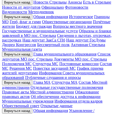
Новости Стрельны
Анонсы
Есть в Стрельне
Вернуться назад
Новости от депутатов
Официально
Фотоновости
Видеоновости
Метеодневник
Общая информация
Историческое
Границы
Вернуться назад
МО
Герб, флаг и гимн
Общественные организации
Почётные
жители
Бюджет для граждан
Вопросы местного значения
Государственные и муниципальные услуги
Образцы и бланки
заявлений в МО пос. Стрельна
Сведения о льготах, отсрочках,
рассрочках
Наш депутат ЗакСа СПб
Наш депутат ГосДумы
Дворец Конгрессов
Бессмертный полк
Активная Стрельна
Муниципальная газета
Глава муниципального образования
Список
Вернуться назад
депутатов МО пос. Стрельна
Документы МО пос. Стрельна
Полномочия МС
Структура МС
Постоянные комиссии
Состав
МС
Решения МС
Повестки заседаний МС
График приема
жителей депутатами
Информация Совета муниципальных
образований
Публичные слушания и опросы
Глава МА
Структура МА
Состав Местной
Вернуться назад
администрации
Отдельные государственные полномочия
Правовые акты Местной администрации
Обжалование
правовых актов
Об обеспечении доступа к информации
Муниципальные учреждения
Информация отдела кадров
Общественный совет
Открытые данные
Общая информация
Усыновление /
Вернуться назад