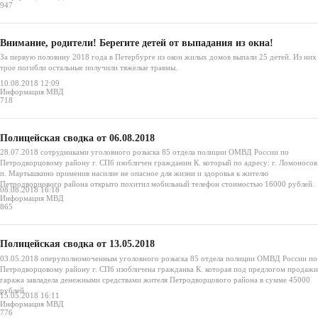
947
Внимание, родители! Берегите детей от выпадания из окна!
За первую половину 2018 года в Петербурге из окон жилых домов выпали 25 детей. Из них
трое погибли остальные получили тяжелые травмы.
10.08.2018 12:09
Информация МВД
718
Полицейская сводка от 06.08.2018
28.07.2018 сотрудниками уголовного розыска 85 отдела полиции ОМВД России по
Петродворцовому району г. СПб изобличен гражданин К. который по адресу: г. Ломоносов
п. Мартышкино применив насилие не опасное для жизни и здоровья к жителю
Петродворцового района открыто похитил мобильный телефон стоимостью 16000 рублей.
08.08.2018 16:18
Информация МВД
865
Полицейская сводка от 13.05.2018
03.05.2018 оперуполномоченным уголовного розыска 85 отдела полиции ОМВД России по
Петродворцовому району г. СПб изобличена гражданка К. которая под предлогом продажи
гаража завладела денежными средствами жителя Петродворцового района в сумме 45000
рублей.
15.05.2018 16:11
Информация МВД
776