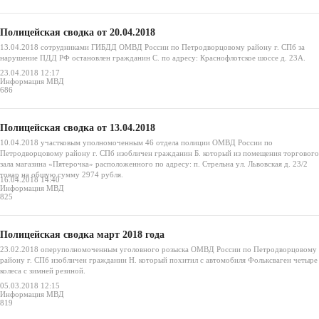
Полицейская сводка от 20.04.2018
13.04.2018 сотрудниками ГИБДД ОМВД России по Петродворцовому району г. СПб за
нарушение ПДД РФ остановлен гражданин С. по адресу: Краснофлотское шоссе д. 23А.
23.04.2018 12:17
Информация МВД
686
Полицейская сводка от 13.04.2018
10.04.2018 участковым уполномоченным 46 отдела полиции ОМВД России по
Петродворцовому району г. СПб изобличен гражданин Б. который из помещения торгового
зала магазина «Пятерочка» расположенного по адресу: п. Стрельна ул. Львовская д. 23/2
товар на общую сумму 2974 рубля.
16.04.2018 14:40
Информация МВД
825
Полицейская сводка март 2018 года
23.02.2018 оперуполномоченным уголовного розыска ОМВД России по Петродворцовому
району г. СПб изобличен гражданин Н. который похитил с автомобиля Фольксваген четыре
колеса с зимней резиной.
05.03.2018 12:15
Информация МВД
819