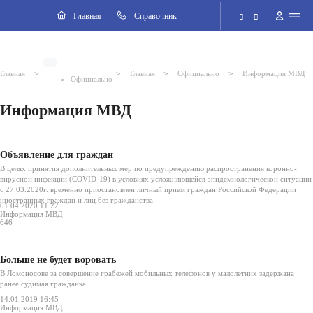
Навигация
Главная
Cправочник
Электронная приёмная
>
>
>
>
Главная
Главная
Официально
Информация МВД
Официально
Версия для слабовидящих
Информация МВД
Поиск по сайту
Объявление для граждан
В целях принятия дополнительных мер по предупреждению распространения коронно-
вирусной инфекции (COVID-19) в условиях усложняющейся эпидемиологической ситуации
с 27.03.2020г. временно приостановлен личный прием граждан Российской Федерации
иностранных граждан и лиц без гражданства.
01.04.2020 11:22
Информация МВД
646
Больше не будет воровать
В Ломоносове за совершение грабежей мобильных телефонов у малолетних задержана
ранее судимая гражданка.
14.01.2019 16:45
Информация МВД