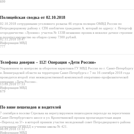
699
Полицейская сводка от 02.10.2018
02.10.2018 сотрудниками уголовного розыска 46 отдела полиции ОМВД России по
Петродворцовому району г. СПб изобличен гражданин А. который по адресу: г. Петергоф
огородничество «Луизино» участок № 133В незаконно проник в нежилое дачное строение
и похитил имущество на общую сумму 7300 рублей.
02.11.2018 10:47
Информация МВД
777
Телефона доверия – 112! Операция «Дети России»
Управлением по контролю за оборотом наркотиков ГУ МВД России по г. Санкт-Петербургу
и Ленинградской области на территории Санкт-Петербурга с 7 по 16 сентября 2018 года
проводится второй этап межведомственной комплексной оперативно-профилактической
операции «Дети России».
13.09.2018 17:53
Информация МВД
679
По вине пешеходов и водителей
7 сентября в поселке Стрельна на нерегулируемом пешеходном переходе на пересечении
Санкт-Петербургского шоссе и ул. Кропоткинской прошла пропагандистская акция
«Переход на 5!» в которой приняли участие молодежный совет Петродворцового района
сотрудники ОГИБДД и ученики школы № 421.
08.09.2018 11:12
Информация МВД