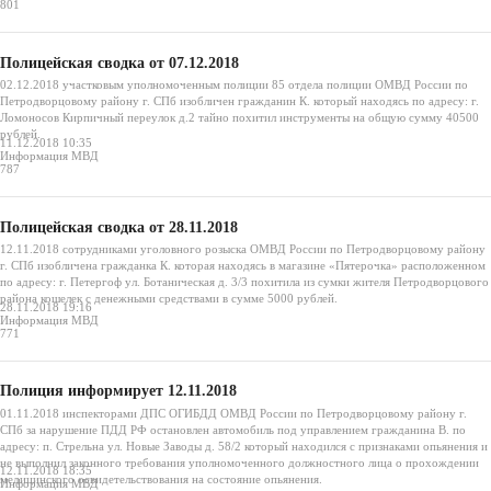
801
Полицейская сводка от 07.12.2018
02.12.2018 участковым уполномоченным полиции 85 отдела полиции ОМВД России по
Петродворцовому району г. СПб изобличен гражданин К. который находясь по адресу: г.
Ломоносов Кирпичный переулок д.2 тайно похитил инструменты на общую сумму 40500
рублей.
11.12.2018 10:35
Информация МВД
787
Полицейская сводка от 28.11.2018
12.11.2018 сотрудниками уголовного розыска ОМВД России по Петродворцовому району
г. СПб изобличена гражданка К. которая находясь в магазине «Пятерочка» расположенном
по адресу: г. Петергоф ул. Ботаническая д. 3/3 похитила из сумки жителя Петродворцового
района кошелек с денежными средствами в сумме 5000 рублей.
28.11.2018 19:16
Информация МВД
771
Полиция информирует 12.11.2018
01.11.2018 инспекторами ДПС ОГИБДД ОМВД России по Петродворцовому району г.
СПб за нарушение ПДД РФ остановлен автомобиль под управлением гражданина В. по
адресу: п. Стрельна ул. Новые Заводы д. 58/2 который находился с признаками опьянения и
не выполнил законного требования уполномоченного должностного лица о прохождении
12.11.2018 18:35
медицинского освидетельствования на состояние опьянения.
Информация МВД