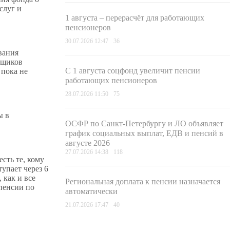
слуг и
1 августа – перерасчёт для работающих
пенсионеров
30.07.2026 12:47
36
вания
ьщиков
С 1 августа соцфонд увеличит пенсии
 пока не
работающих пенсионеров
28.07.2026 11:50
75
ы в
ОСФР по Санкт-Петербургу и ЛО объявляет
график социальных выплат, ЕДВ и пенсий в
августе 2026
27.07.2026 14:38
118
сть те, кому
упает через 6
 как и все
Региональная доплата к пенсии назначается
 пенсии по
автоматически
21.07.2026 17:47
40