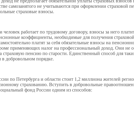
оход не предполагает обязательной уплаты страховых взносов 
стве самозанятого не учитываются при оформлении страховой п
вольные страховые взносы.
 человек работает по трудовому договору, взносы за него плати
 пенсионные коэффициенты, необходимые для получения страхово
мостоятельно платят за себя обязательные взносы на пенсионн
 кроме применяющих налог на профессиональный доход. Они не 
на страховую пенсию по старости. Единственный способ для таки
ы в добровольном порядке.
сии по Петербурга и области стоит 1,2 миллиона жителей регио
сионному страхованию. Вступить в добровольные правоотношен
 Социальный фонд России одним из способов: