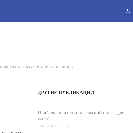
ы
рмирует самозанятых об их пенсионных правах
ДРУГИЕ ПУБЛИКАЦИИ
Прибавка к пенсии за сельский стаж – для
кого?
31.07.2026 13:13
31
ния фонда о