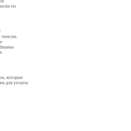
на
енсии по
т
й пенсии.
ое
обязаны
х
на, которые
ия для уплаты