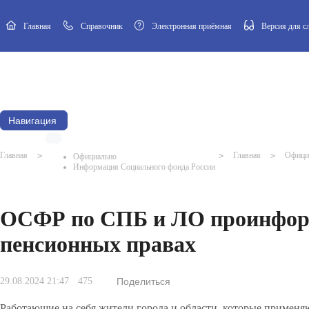
Главная
Cправочник
Электронная приёмная
Версия для 
Новости
Афиша
Наш посёлок
Муниципальный Совет
Навигация
Главная
>
>
Главная
>
Офици
Официально
Информация Социального фонда России
ОСФР по СПБ и ЛО проинформ
пенсионных правах
29.08.2024 21:47
475
Поделиться
Работающие на себя жители города и области, которые применя