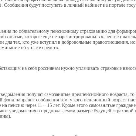
. Сообщения будут поступать в личный кабинет на портале госу
ошения по обязательному пенсионному страхованию для формиро
мозанятые, которые еще не зарегистрированы в качестве плател
н для тех, кто уже вступил в добровольные правоотношения, но
оминание об уплате средств.
ботающим на себя россиянам нужно уплачивать страховые взнос
ведомления получат самозанятые предпенсионного возраста, то е
й фонд направит сообщения тем, у кого пенсионный возраст наст
на пенсию через 11 – 15 лет. Кроме этого самозанятые граждане,
лучают уведомления о предполагаемом размере будущей страховой
щины).