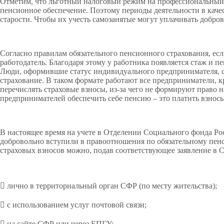
Отметим, что льготный налоговый режим на профессиональный д
пенсионное обеспечение. Поэтому периоды деятельности в каче
старости. Чтобы их учесть самозанятые могут уплачивать добро
Согласно правилам обязательного пенсионного страхования, если
работодатель. Благодаря этому у работника появляется стаж и
Люди, оформившие статус индивидуального предпринимателя, са
страхование. В таком формате работают все предприниматели,
перечислять страховые взносы, из-за чего не формируют право 
предпринимателей обеспечить себе пенсию – это платить взнос
В настоящее время на учете в Отделении Социального фонда Рос
добровольно вступили в правоотношения по обязательному пен
страховых взносов можно, подав соответствующее заявление в
 лично в территориальный орган СФР (по месту жительства);
 с использованием услуг почтовой связи;
 на сайте СФР или через ЕПГУ;