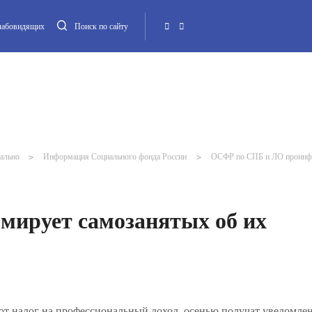
слабовидящих
Поиск по сайту
Местная администрация
Опека и попечительство
Повестка МО
Контакт
ально
>
Информация Социального фонда России
>
ОСФР по СПБ и ЛО проинфо
ирует самозанятых об их
ют налог на профессиональный доход, осенью получат уведомле