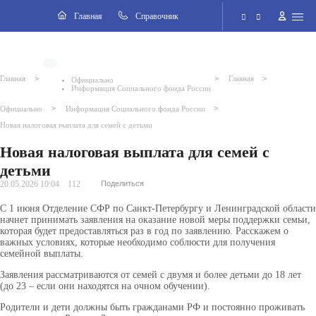
Навигация
Главная
Cправочник
Электронная приёмная
>
>
>
Главная
Главная
Официально
Информация Социального фонда России
Версия для слабовидящих
>
>
Официально
Информация Социального фонда России
Новая налоговая выплата для семей с детьми
Поиск по сайту
Новая налоговая выплата для семей с
детьми
20.05.2026 10:04
112
Поделиться
С 1 июня Отделение СФР по Санкт-Петербургу и Ленинградской области
начнет принимать заявления на оказание новой меры поддержки семьи,
которая будет предоставляться раз в год по заявлению. Расскажем о
важных условиях, которые необходимо соблюсти для получения
семейной выплаты.
Заявления рассматриваются от семей с двумя и более детьми до 18 лет
(до 23 – если они находятся на очном обучении).
Родители и дети должны быть гражданами РФ и постоянно проживать