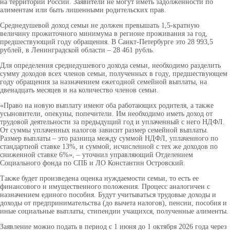
на территории России. Заявители не могут иметь задолженности по
алиментам или быть лишенными родительских прав.
Среднедушевой доход семьи не должен превышать 1,5-кратную
величину прожиточного минимума в регионе проживания за год,
предшествующий году обращения. В Санкт-Петербурге это 28 993,5
рублей, в Ленинградской области – 28 461 рубль.
Для определения среднедушевого дохода семьи, необходимо разделить
сумму доходов всех членов семьи, полученных в году, предшествующем
году обращения за назначением ежегодной семейной выплаты, на
двенадцать месяцев и на количество членов семьи.
«Право на новую выплату имеют оба работающих родителя, а также
усыновители, опекуны, попечители. Им необходимо иметь доход от
трудовой деятельности за предыдущий год и уплаченный с него НДФЛ.
От суммы уплаченных налогов зависит размер семейной выплаты.
Размер выплаты – это разница между суммой НДФЛ, уплаченного по
стандартной ставке 13%, и суммой, исчисленной с тех же доходов по
сниженной ставке 6%», – уточнил управляющий Отделением
Социального фонда по СПБ и ЛО Константин Островский.
Также будет произведена оценка нуждаемости семьи, то есть ее
финансового и имущественного положения. Процесс аналогичен с
назначением единого пособия. Будут учитываться трудовые доходы и
доходы от предпринимательства (до вычета налогов), пенсии, пособия и
иные социальные выплаты, стипендии учащихся, полученные алименты.
Заявление можно подать в период с 1 июня до 1 октября 2026 года через