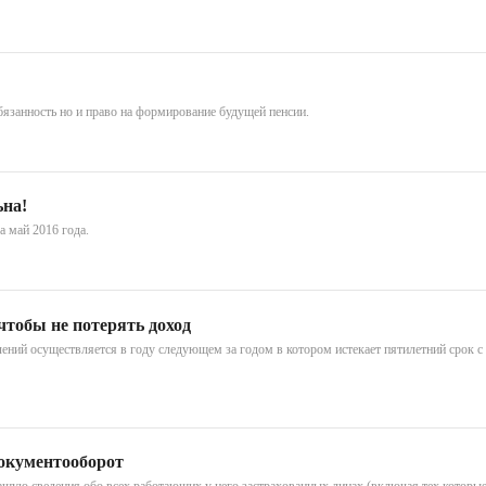
бязанность но и право на формирование будущей пенсии.
ьна!
а май 2016 года.
чтобы не потерять доход
ний осуществляется в году следующем за годом в котором истекает пятилетний срок с 
окументооборот