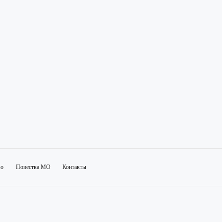
во
Повестка МО
Контакты