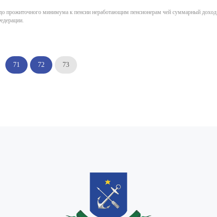
а до прожиточного минимума к пенсии неработающим пенсионерам чей суммарный доход
едерации.
.
71
72
73