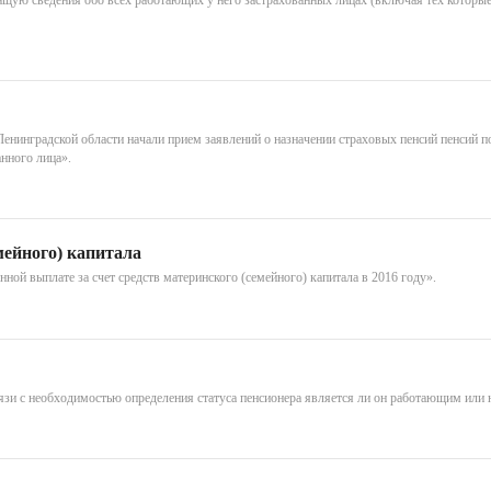
ащую сведения обо всех работающих у него застрахованных лицах (включая тех которы
енинградской области начали прием заявлений о назначении страховых пенсий пенсий п
анного лица».
мейного) капитала
ной выплате за счет средств материнского (семейного) капитала в 2016 году».
язи с необходимостью определения статуса пенсионера является ли он работающим или н