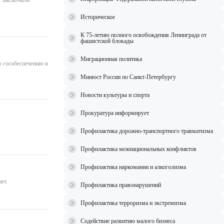
е заключили
Историческое
К 75-летию полного освобождения Ленинграда от
фашистской блокады
Миграционная политика
о гособеспечению и
Минюст России по Санкт-Петербургу
Новости культуры и спорта
Прокуратура информирует
Профилактика дорожно-транспортного травматизма
Профилактика межнациональных конфликтов
Профилактика наркомании и алкоголизма
ет.
Профилактика правонарушений
Профилактика терроризма и экстремизма
Содействие развитию малого бизнеса