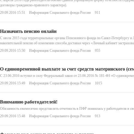
С апреля 2016 года работодатель обязан сдавать упрощенную форму отчетности содерж
договоры гражданско-правового характера).
29.09.2016 15:51
Информация Социального фонда России
911
Назначить пенсию онлайн
С июля 2015 года территориальные органы Пенсионного фонда по Санкт-Петербургу и Л
накопительной пенсии об изменении способа доставки через «Личный кабинет застрахов
29.09.2016 15:50
Информация Социального фонда России
955
О единовременной выплате за счет средств материнского (се
С 23.06.2016 вступил в силу Федеральный закон от 23.06.2016 № 181-ФЗ «О единовремен
29.09.2016 15:49
Информация Социального фонда России
1015
Вниманию работодателей!
Обязанность ежемесячно представлять отчетность в ПФР появилась у работодателя в св
29.09.2016 15:48
Информация Социального фонда России
913