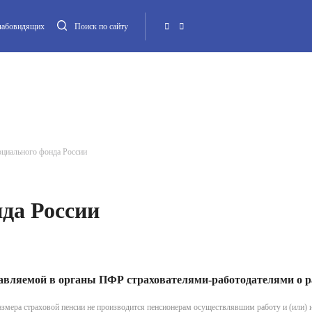
слабовидящих
Поиск по сайту
Местная администрация
Опека и попечительство
Повестка МО
Контакт
циального фонда России
да России
тавляемой в органы ПФР страхователями-работодателями о 
размера страховой пенсии не производится пенсионерам осуществлявшим работу и (или) 