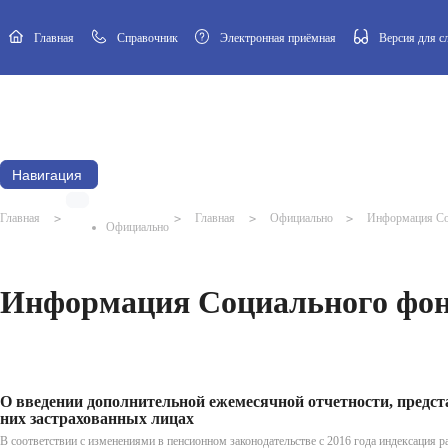
Главная
Cправочник
Электронная приёмная
Версия для 
Новости
Афиша
Наш посёлок
Муниципальный Совет
Навигация
Главная
>
>
Главная
>
Официально
>
Информация Со
Официально
Информация Социального фон
О введении дополнительной ежемесячной отчетности, предс
них застрахованных лицах
В соответствии с изменениями в пенсионном законодательстве с 2016 года индексация 