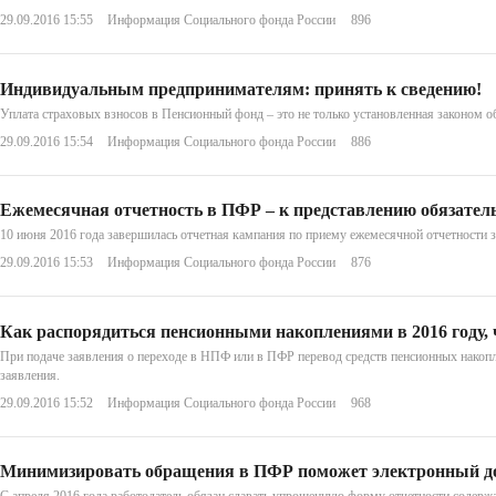
29.09.2016 15:55
Информация Социального фонда России
896
Индивидуальным предпринимателям: принять к сведению!
Уплата страховых взносов в Пенсионный фонд – это не только установленная законом о
29.09.2016 15:54
Информация Социального фонда России
886
Ежемесячная отчетность в ПФР – к представлению обязател
10 июня 2016 года завершилась отчетная кампания по приему ежемесячной отчетности з
29.09.2016 15:53
Информация Социального фонда России
876
Как распорядиться пенсионными накоплениями в 2016 году, 
При подаче заявления о переходе в НПФ или в ПФР перевод средств пенсионных накопле
заявления.
29.09.2016 15:52
Информация Социального фонда России
968
Минимизировать обращения в ПФР поможет электронный д